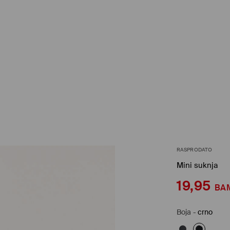
RASPRODATO
Mini suknja
19,95
BA
Boja
-
crno