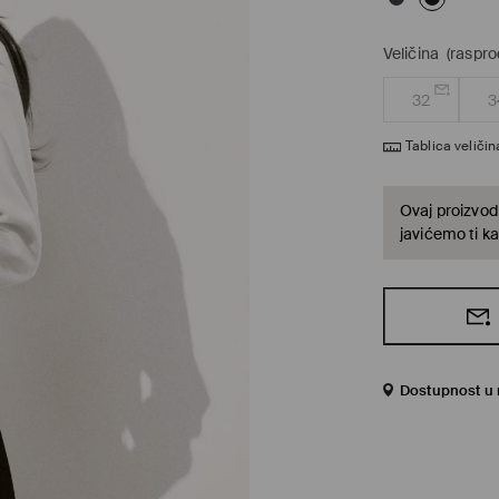
Veličina
(raspro
32
3
Tablica veličin
Ovaj proizvod 
javićemo ti ka
Dostupnost u 