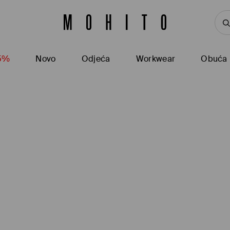
15%
Novo
Odjeća
Workwear
Obuća