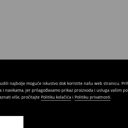
atuma da izvršite povrat svih
onudili najbolje moguće iskustvo dok koristite našu web stranicu. 
 i navikama, jer prilagođavamo prikaz proizvoda i usluga vašim po
znati više, pročitajte
Politiku kolačića
i
Politiku privatnosti
.