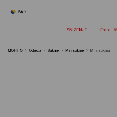
BA
SNIŽENJE
Extra -
MOHITO
Odjeća
Suknje
Mini suknje
Mini suknja