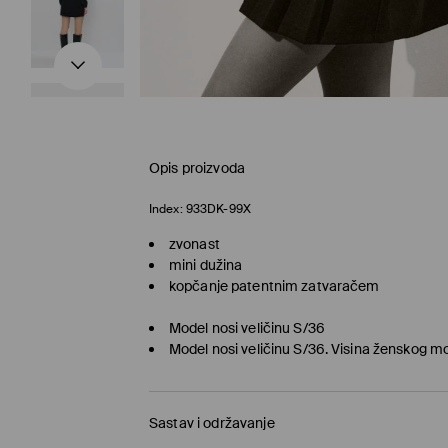
Opis proizvoda
Index:
933DK-99X
zvonast
mini dužina
kopčanje patentnim zatvaračem
Model nosi veličinu S/36
Model nosi veličinu S/36. Visina ženskog 
Sastav i održavanje