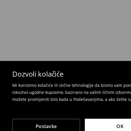
Kada primite narudžbu, imate 30 dana od tog d
neželjenih ili neodgovarajućih proizvoda.
Možete vratiti artikle:
u lokalnu radnju
preko Milšped kurirske službe
⟶
Politika povrata
Dozvoli kolačiće
Mi koristimo kolačiće ili slične tehnologije da bismo vam p
iskustvo ugodne kupovine, bazirano na vašim ličnim izborima
možete promijeniti bilo kada u Podešavanjima, a ako želite sa
Postavke
OK