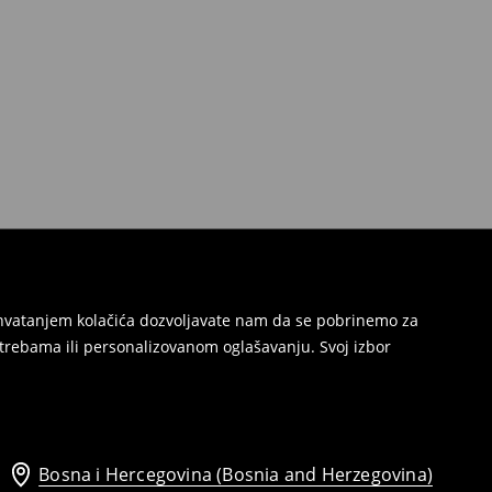
Prihvatanjem kolačića dozvoljavate nam da se pobrinemo za
trebama ili personalizovanom oglašavanju. Svoj izbor
Bosna i Hercegovina (Bosnia and Herzegovina)