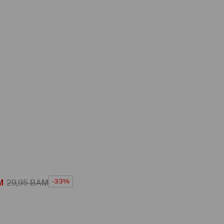
-33%
M
29,95
BAM