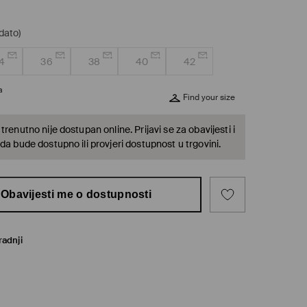
dato)
4
36
38
40
42
a
Find your size
trenutno nije dostupan online. Prijavi se za obavijesti i
da bude dostupno ili provjeri dostupnost u trgovini.
Obavijesti me o dostupnosti
radnji