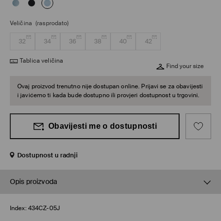
Veličina
(rasprodato)
32
34
36
38
40
42
Tablica veličina
Find your size
Ovaj proizvod trenutno nije dostupan online. Prijavi se za obavijesti
i javićemo ti kada bude dostupno ili provjeri dostupnost u trgovini.
Obavijesti me o dostupnosti
Dostupnost u radnji
Opis proizvoda
Index:
434CZ-05J