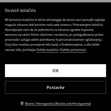
Dozvoli kolačiće
Mi koristimo kolačiće ili slične tehnologije da bismo vam ponudili najbolje
moguće iskustvo dok koristite našu web stranicu. Prihvatanjem kolačića
dozvoljavate nam da se pobrinemo za iskustvo ugodne kupovine,
bazirano na vašim ličnim izborima i navikama, jer prilagođavamo prikaz
proizvoda i usluga vašim potrebama ili personalizovanom oglašavanju.
Svoj izbor možete promijeniti bilo kada u Podešavanjima, a ako želite
saznati više, pročitajte
Politiku kolačića
i
Politiku privatnosti
.
OK
Postavke
Bosna i Hercegovina (Bosnia and Herzegovina)