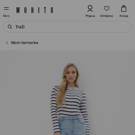
Omiljeno
Prijava
Korpa
Meni
Mom farmerke