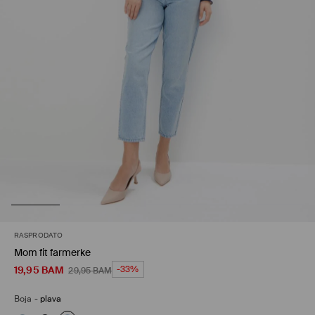
RASPRODATO
Mom fit farmerke
19,95
BAM
-33%
29,95
BAM
Boja
-
plava