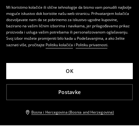
Mi koristimo kolačiće ili slične tehnologije da bismo vam ponudili najbolje
moguće iskustvo dok koristite našu web stranicu. Prihvatanjem kolačića
dozvoljavate nam da se pobrinemo za iskustvo ugodne kupovine,
bazirano na vašim ličnim izborima i navikama, jer prilagođavamo prikaz
proizvoda i usluga vašim potrebama ili personalizovanom oglašavanju.
Svoj izbor možete promijeniti bilo kada u Podešavanjima, a ako želite
saznati više, pročitajte
Politiku kolačića
i
Politiku privatnosti
.
OK
Postavke
Bosna i Hercegovina (Bosnia and Herzegovina)