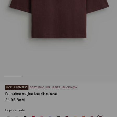
KOD: SUMMER15
DOSTUPNO U PLUS SIZE VELIČINAMA
Pamučna majica kratkih rukava
24,95
BAM
Boja
-
smeđe