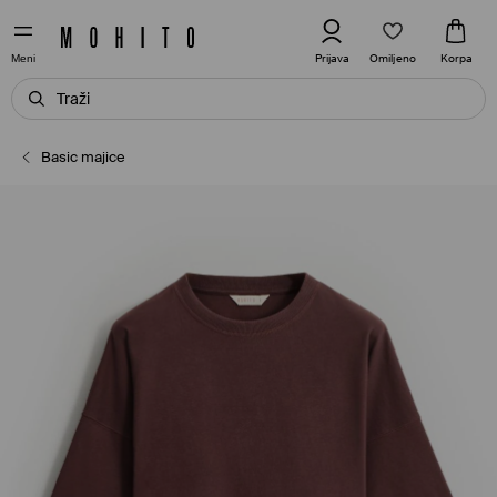
Omiljeno
Prijava
Korpa
Meni
Basic majice