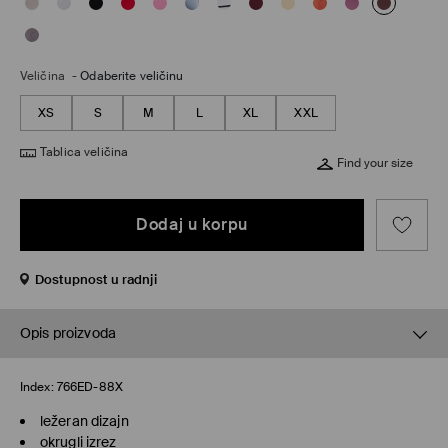
Veličina
-
Odaberite veličinu
XS
S
M
L
XL
XXL
Tablica veličina
Find your size
Dodaj u korpu
Dostupnost u radnji
Opis proizvoda
Index:
766ED-88X
ležeran dizajn
okrugli izrez