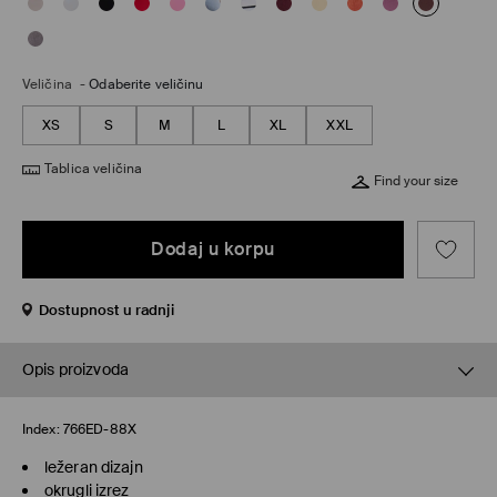
Veličina
-
Odaberite veličinu
XS
S
M
L
XL
XXL
Tablica veličina
Find your size
Dodaj u korpu
Dostupnost u radnji
Opis proizvoda
Index:
766ED-88X
ležeran dizajn
okrugli izrez