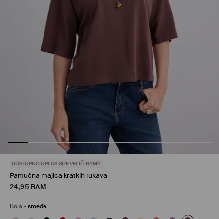
DOSTUPNO U PLUS SIZE VELIČINAMA
Pamučna majica kratkih rukava
24,95
BAM
Boja
-
smeđe