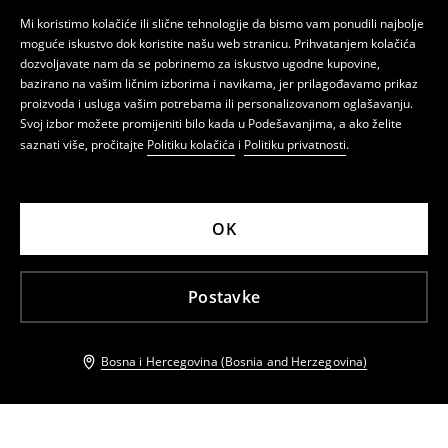
Mi koristimo kolačiće ili slične tehnologije da bismo vam ponudili najbolje
moguće iskustvo dok koristite našu web stranicu. Prihvatanjem kolačića
dozvoljavate nam da se pobrinemo za iskustvo ugodne kupovine,
bazirano na vašim ličnim izborima i navikama, jer prilagođavamo prikaz
proizvoda i usluga vašim potrebama ili personalizovanom oglašavanju.
Svoj izbor možete promijeniti bilo kada u Podešavanjima, a ako želite
saznati više, pročitajte
Politiku kolačića
i
Politiku privatnosti
.
OK
Postavke
Bosna i Hercegovina (Bosnia and Herzegovina)