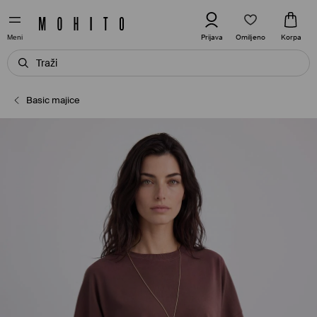
Omiljeno
Prijava
Korpa
Meni
Basic majice