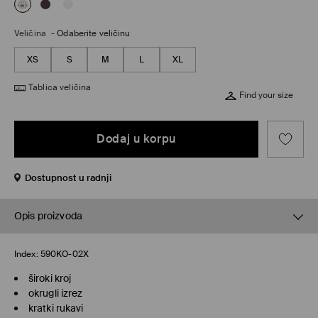
Veličina
-
Odaberite veličinu
XS
S
M
L
XL
Tablica veličina
Find your size
Dodaj u korpu
Dostupnost u radnji
Opis proizvoda
Index:
590KO-02X
široki kroj
okrugli izrez
kratki rukavi