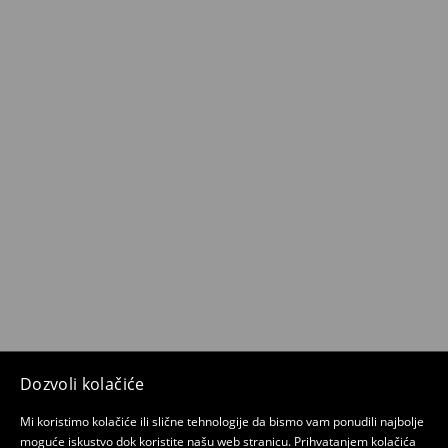
Dozvoli kolačiće
Mi koristimo kolačiće ili slične tehnologije da bismo vam ponudili najbolje
moguće iskustvo dok koristite našu web stranicu. Prihvatanjem kolačića