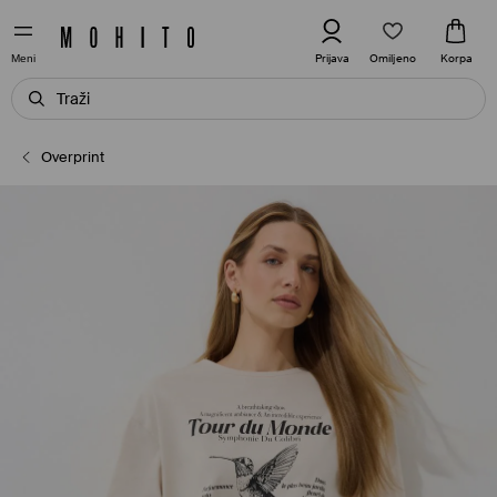
Omiljeno
Prijava
Korpa
Meni
Overprint