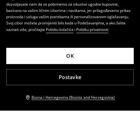
dozvoljavate nam da se pobrinemo za iskustvo ugodne kupovine,
bazirano na vašim ličnim izborima i navikama, jer prilagođavamo prikaz
proizvoda i usluga vašim potrebama ili personalizovanom oglašavanju.
Svoj izbor možete promijeniti bilo kada u Podešavanjima, a ako želite
saznati više, pročitajte
Politiku kolačića
i
Politiku privatnosti
.
OK
Postavke
Bosna i Hercegovina (Bosnia and Herzegovina)