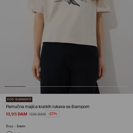
KOD: SUMMER15
Pamučna majica kratkih rukava sa štampom
13,95
BAM
-22%
17,95
BAM
Boja
-
krem