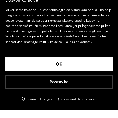
Dozvoli kolačiće
Mi koristimo kolačiće ili slične tehnologije da bismo vam ponudili najbolje
moguće iskustvo dok koristite našu web stranicu. Prihvatanjem kolačića
dozvoljavate nam da se pobrinemo za iskustvo ugodne kupovine,
bazirano na vašim ličnim izborima i navikama, jer prilagođavamo prikaz
proizvoda i usluga vašim potrebama ili personalizovanom oglašavanju.
Svoj izbor možete promijeniti bilo kada u Podešavanjima, a ako želite
saznati više, pročitajte
Politiku kolačića
i
Politiku privatnosti
.
OK
Postavke
Bosna i Hercegovina (Bosnia and Herzegovina)