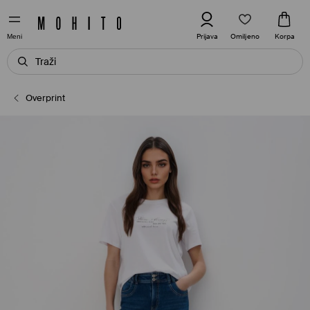
Omiljeno
Prijava
Korpa
Meni
Overprint