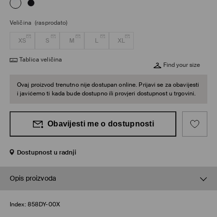
Veličina
(rasprodato)
XS
S
M
L
XL
Tablica veličina
Find your size
Ovaj proizvod trenutno nije dostupan online. Prijavi se za obavijesti
i javićemo ti kada bude dostupno ili provjeri dostupnost u trgovini.
Obavijesti me o dostupnosti
Dostupnost u radnji
Opis proizvoda
Index:
858DY-00X