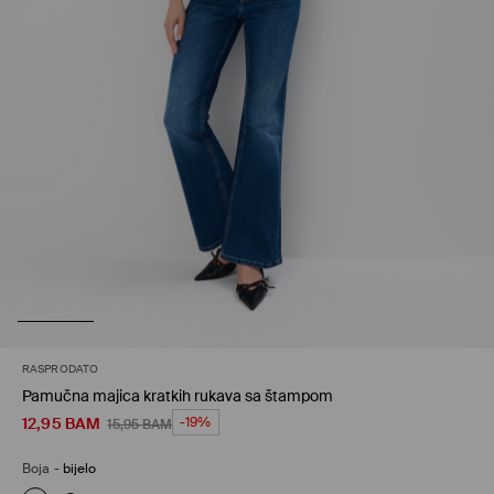
RASPRODATO
Pamučna majica kratkih rukava sa štampom
12,95
BAM
-19%
15,95
BAM
Boja
-
bijelo