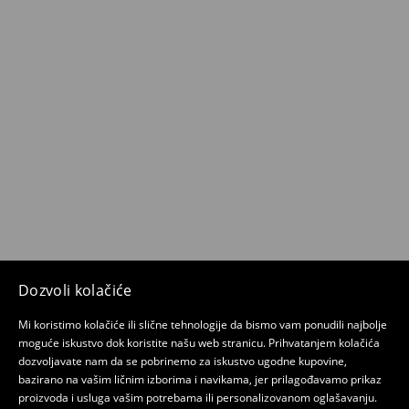
Dozvoli kolačiće
Mi koristimo kolačiće ili slične tehnologije da bismo vam ponudili najbolje
moguće iskustvo dok koristite našu web stranicu. Prihvatanjem kolačića
dozvoljavate nam da se pobrinemo za iskustvo ugodne kupovine,
bazirano na vašim ličnim izborima i navikama, jer prilagođavamo prikaz
proizvoda i usluga vašim potrebama ili personalizovanom oglašavanju.