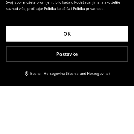
Svoj izbor možete promijeniti bilo kada u Podešavanjima, a ako želite
saznati više, pročitajte
Politiku kolačića
i
Politiku privatnosti
.
OK
Postavke
Bosna i Hercegovina (Bosnia and Herzegovina)
Drugi kupci su takođe izabrali