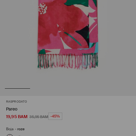
RASPRODATO
Pareo
19,95
BAM
-45%
35,95
BAM
Boja
-
roze