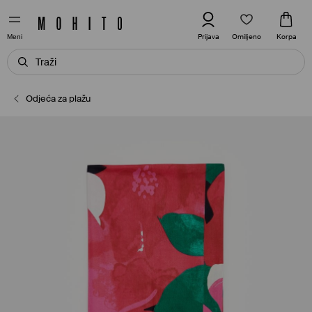
Omiljeno
Prijava
Korpa
Meni
Odjeća za plažu