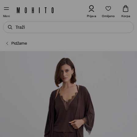
Omiljeno
Prijava
Korpa
Meni
Pidžame