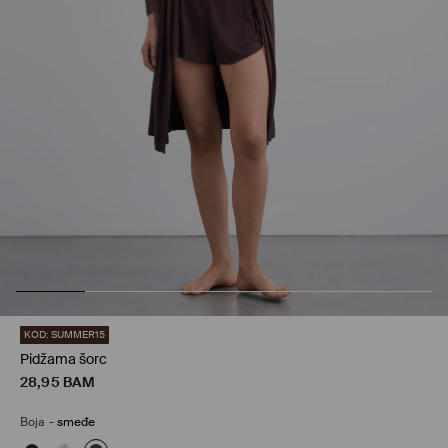
KOD: SUMMER15
Pidžama šorc
28,95
BAM
Boja
-
smeđe