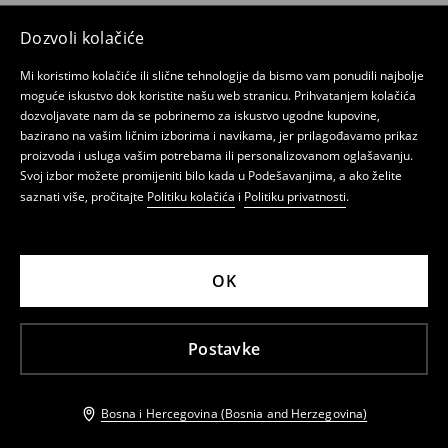
Dozvoli kolačiće
Mi koristimo kolačiće ili slične tehnologije da bismo vam ponudili najbolje
moguće iskustvo dok koristite našu web stranicu. Prihvatanjem kolačića
dozvoljavate nam da se pobrinemo za iskustvo ugodne kupovine,
bazirano na vašim ličnim izborima i navikama, jer prilagođavamo prikaz
proizvoda i usluga vašim potrebama ili personalizovanom oglašavanju.
Svoj izbor možete promijeniti bilo kada u Podešavanjima, a ako želite
saznati više, pročitajte
Politiku kolačića
i
Politiku privatnosti
.
OK
Postavke
Bosna i Hercegovina (Bosnia and Herzegovina)