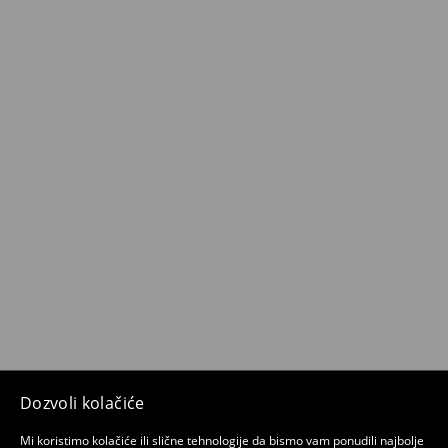
Dozvoli kolačiće
Mi koristimo kolačiće ili slične tehnologije da bismo vam ponudili najbolje