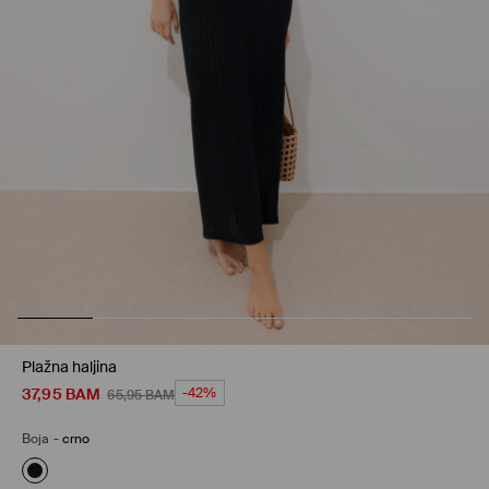
Plažna haljina
37,95
BAM
-42%
65,95
BAM
Boja
-
crno