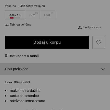
Veličina
-
Odaberite veličinu
XXS/XS
S/M
L/XL
Tablica veličina
Find your size
Dodaj u korpu
Dostupnost u radnji
Opis proizvoda
Index:
069GF-99X
maksimalna dužina
tanke naramenice
otkrivena leđna strana