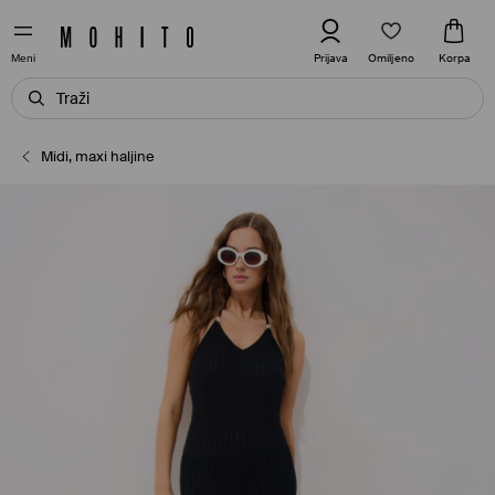
Omiljeno
Prijava
Korpa
Meni
Midi, maxi haljine