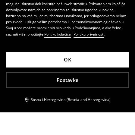
moguće iskustvo dok koristite našu web stranicu. Prihvatanjem kolačića
dozvoljavate nam da se pobrinemo za iskustvo ugodne kupovine,
bazirano na vašim ličnim izborima i navikama, jer prilagođavamo prikaz
proizvoda i usluga vašim potrebama ili personalizovanom oglašavanju.
Svoj izbor možete promijeniti bilo kada u Podešavanjima, a ako želite
saznati više, pročitajte
Politiku kolačića
i
Politiku privatnosti
.
OK
Postavke
Bosna i Hercegovina (Bosnia and Herzegovina)