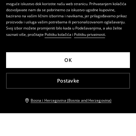
moguće iskustvo dok koristite našu web stranicu. Prihvatanjem kolačića
dozvoljavate nam da se pobrinemo za iskustvo ugodne kupovine,
bazirano na vašim ličnim izborima i navikama, jer prilagođavamo prikaz
proizvoda i usluga vašim potrebama ili personalizovanom oglašavanju.
Svoj izbor možete promijeniti bilo kada u Podešavanjima, a ako želite
saznati više, pročitajte
Politiku kolačića
i
Politiku privatnosti
.
OK
Postavke
Bosna i Hercegovina (Bosnia and Herzegovina)