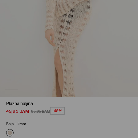
Plažna haljina
49,95
BAM
-48%
95,95
BAM
Boja
-
krem