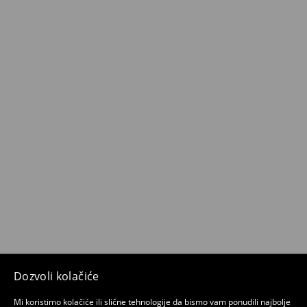
Dozvoli kolačiće
Mi koristimo kolačiće ili slične tehnologije da bismo vam ponudili najbolje