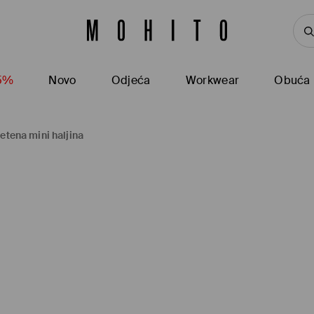
15%
Novo
Odjeća
Workwear
Obuća
letena mini haljina