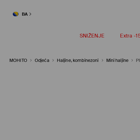
BA
SNIŽENJE
Extra -
MOHITO
Odjeća
Haljine, kombinezoni
Mini haljine
P