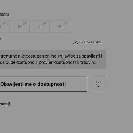
dato)
S
M
L
XL
a
Find your size
trenutno nije dostupan online. Prijavi se za obavijesti i
da bude dostupno ili provjeri dostupnost u trgovini.
Obavijesti me o dostupnosti
radnji