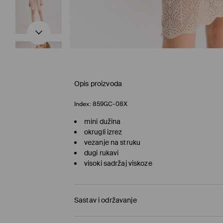
Opis proizvoda
Index:
859GC-08X
mini dužina
okrugli izrez
vezanje na struku
dugi rukavi
visoki sadržaj viskoze
Sastav i održavanje