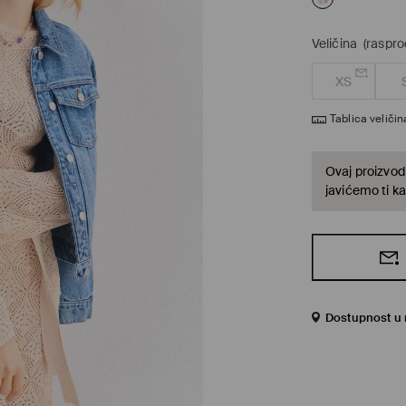
Veličina
(raspro
XS
Tablica veličin
Ovaj proizvod 
javićemo ti ka
Dostupnost u 