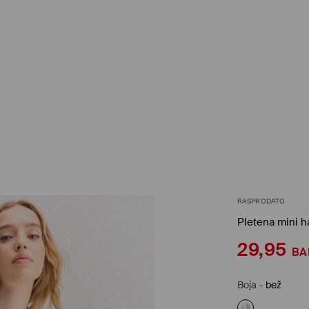
RASPRODATO
Pletena mini ha
29,95
BA
Boja
-
bež