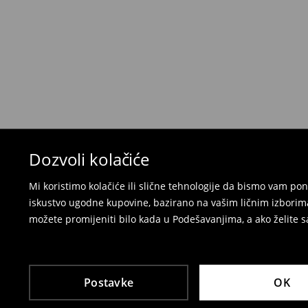
neželjenih ili neodgovarajućih proizvoda.
Možete vratiti artikle:
u lokalnu radnju
preko Milšped kurirske službe
⟶
Politika povrata
Dozvoli kolačiće
Mi koristimo kolačiće ili slične tehnologije da bismo vam p
iskustvo ugodne kupovine, bazirano na vašim ličnim izborima
možete promijeniti bilo kada u Podešavanjima, a ako želite sa
Postavke
OK