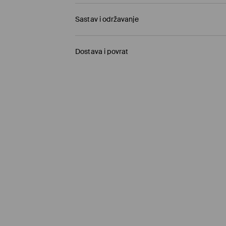
Sastav i održavanje
96% POLYESTER, 4% ELASTANE
Dostava i povrat
Politika dostave
Preuzmite u prodavnici MOHITO
(5–10 radnih
Besplatno / online plaćanje
Kurir Milšped
(5–10 radnih dana)
9,95 BAM / online plaćanje
Kurir Milšped
(5–10 radnih dana)
11,95 BAM / plaćanje pouzećem
Besplatna dostava od 99,95 BAM za
proizvode
⟶
Pročitajte više o načinu isporuke