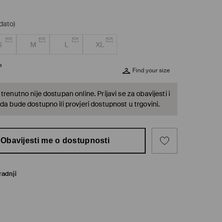
dato)
S
M
L
XL
a
Find your size
trenutno nije dostupan online. Prijavi se za obavijesti i
da bude dostupno ili provjeri dostupnost u trgovini.
Obavijesti me o dostupnosti
radnji