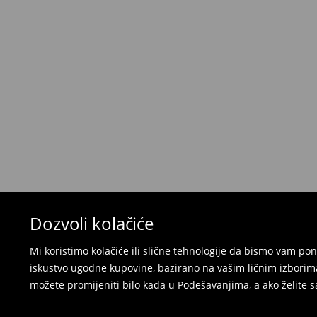
Politika povrata
Kada primite narudžbu, imate 30 dana od tog d
neželjenih ili neodgovarajućih proizvoda.
Možete vratiti artikle:
u lokalnu radnju
preko Milšped kurirske službe
⟶
Politika povrata
Dozvoli kolačiće
Mi koristimo kolačiće ili slične tehnologije da bismo vam p
iskustvo ugodne kupovine, bazirano na vašim ličnim izborima
možete promijeniti bilo kada u Podešavanjima, a ako želite sa