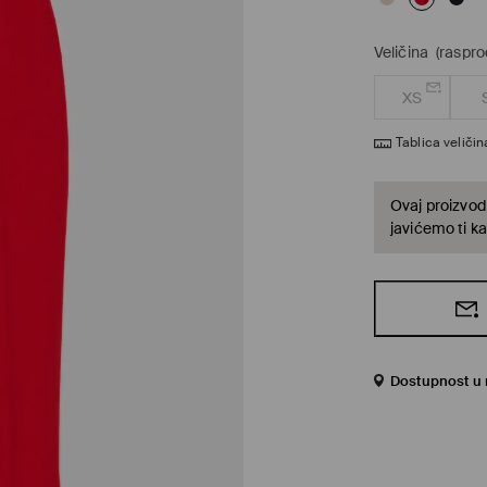
Veličina
(raspro
XS
Tablica veličin
Ovaj proizvod 
javićemo ti ka
Dostupnost u 