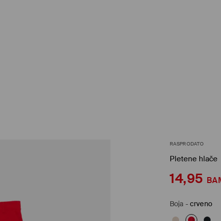
RASPRODATO
Pletene hlače
14,95
BA
Boja
-
crveno