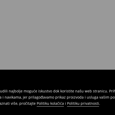
atuma da izvršite povrat svih
onudili najbolje moguće iskustvo dok koristite našu web stranicu. 
 i navikama, jer prilagođavamo prikaz proizvoda i usluga vašim po
znati više, pročitajte
Politiku kolačića
i
Politiku privatnosti
.