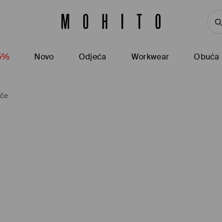
15%
Novo
Odjeća
Workwear
Obuća
ače