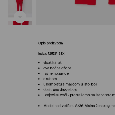
Opis proizvoda
Index:
725DP-33X
visoki struk
dva bočna džepa
ravne nogavice
s rubom
u kompletu s majicom u istoj boji
dostupne druge boje
Brojevi su veći - predlažemo da izaberete m
Model nosi veličinu S/36. Visina ženskog m