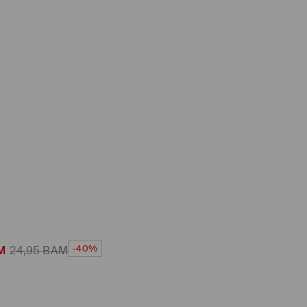
-40%
M
24,95
BAM