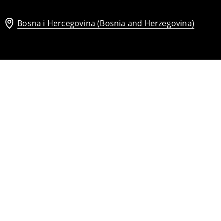
Bosna i Hercegovina (Bosnia and Herzegovina)
Slim sako
57
,
95
BAM
109,95
BAM
Slim sako