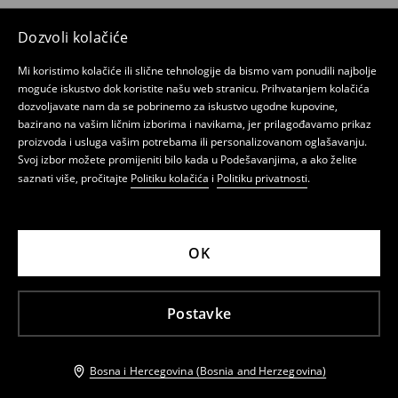
Dozvoli kolačiće
Mi koristimo kolačiće ili slične tehnologije da bismo vam ponudili najbolje
moguće iskustvo dok koristite našu web stranicu. Prihvatanjem kolačića
dozvoljavate nam da se pobrinemo za iskustvo ugodne kupovine,
bazirano na vašim ličnim izborima i navikama, jer prilagođavamo prikaz
proizvoda i usluga vašim potrebama ili personalizovanom oglašavanju.
Svoj izbor možete promijeniti bilo kada u Podešavanjima, a ako želite
saznati više, pročitajte
Politiku kolačića
i
Politiku privatnosti
.
OK
Postavke
Bosna i Hercegovina (Bosnia and Herzegovina)