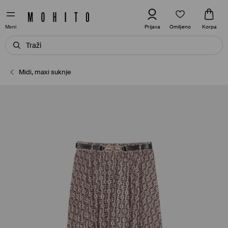
Omiljeno
Prijava
Korpa
Meni
Midi, maxi suknje