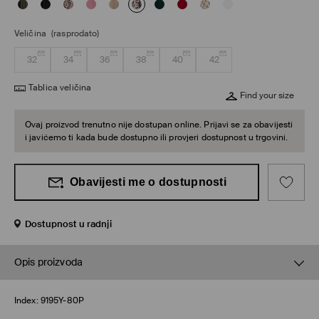
Veličina
(rasprodato)
32
34
36
38
40
42
Tablica veličina
Find your size
Ovaj proizvod trenutno nije dostupan online. Prijavi se za obavijesti
i javićemo ti kada bude dostupno ili provjeri dostupnost u trgovini.
Obavijesti me o dostupnosti
Dostupnost u radnji
Opis proizvoda
Index:
9195Y-80P