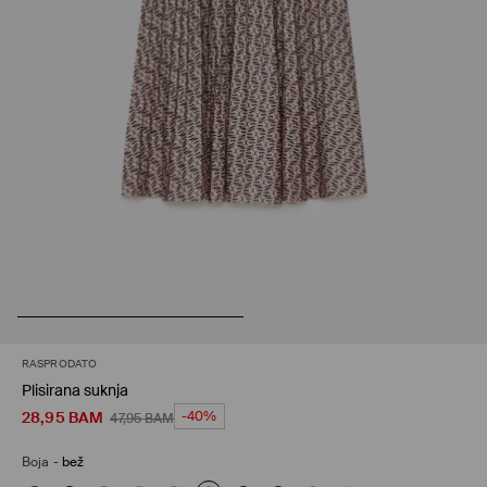
RASPRODATO
Plisirana suknja
28,95
BAM
-40%
47,95
BAM
Boja
-
bež