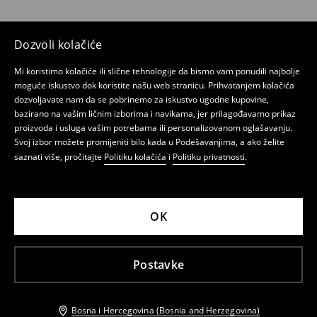
Dozvoli kolačiće
Mi koristimo kolačiće ili slične tehnologije da bismo vam ponudili najbolje
moguće iskustvo dok koristite našu web stranicu. Prihvatanjem kolačića
dozvoljavate nam da se pobrinemo za iskustvo ugodne kupovine,
bazirano na vašim ličnim izborima i navikama, jer prilagođavamo prikaz
proizvoda i usluga vašim potrebama ili personalizovanom oglašavanju.
Svoj izbor možete promijeniti bilo kada u Podešavanjima, a ako želite
saznati više, pročitajte
Politiku kolačića
i
Politiku privatnosti
.
OK
Postavke
Bosna i Hercegovina (Bosnia and Herzegovina)