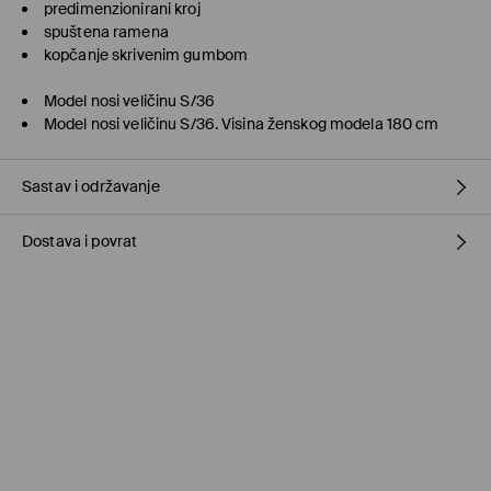
predimenzionirani kroj
spuštena ramena
kopčanje skrivenim gumbom
Model nosi veličinu S/36
Model nosi veličinu S/36. Visina ženskog modela 180 cm
Sastav i održavanje
Dostava i povrat
98% COTTON, 2% ELASTANE
Politika dostave
Preuzmite u prodavnici MOHITO
(5–10 radnih dana)
Besplatno / online plaćanje
Kurir Milšped
(5–10 radnih dana)
9,95 BAM / online plaćanje
Kurir Milšped
(5–10 radnih dana)