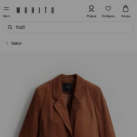
Omiljeno
Prijava
Korpa
Meni
Sakoi