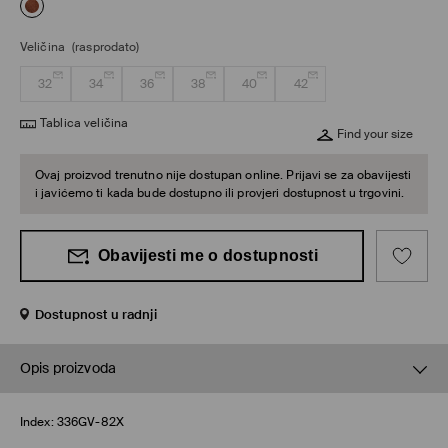
Veličina
(rasprodato)
32
34
36
38
40
42
Tablica veličina
Find your size
Ovaj proizvod trenutno nije dostupan online. Prijavi se za obavijesti
i javićemo ti kada bude dostupno ili provjeri dostupnost u trgovini.
Obavijesti me o dostupnosti
Dostupnost u radnji
Opis proizvoda
Index:
336GV-82X