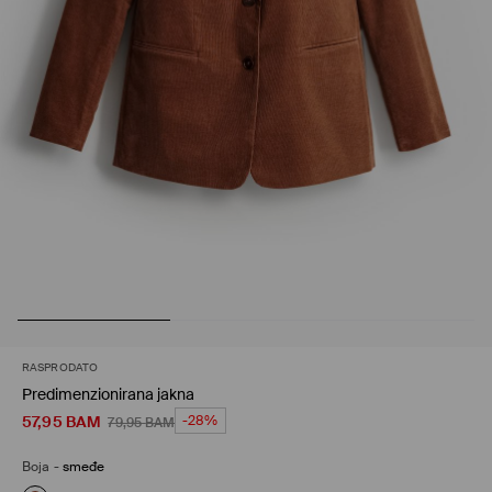
RASPRODATO
Predimenzionirana jakna
57,95
BAM
-28%
79,95
BAM
Boja
-
smeđe