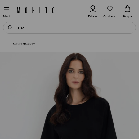
Omiljeno
Prijava
Korpa
Meni
Basic majice