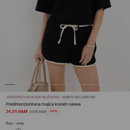
DOSTUPNO U PLUS SIZE VELIČINAMA
DOBRO USKLAĐEN SET
Predimenzionirana majica kratkih rukava
24,95
BAM
-34%
37,95
BAM
Boja
-
crno