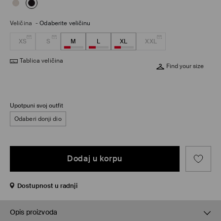
Veličina
-
Odaberite veličinu
XS
S
M
L
XL
XXL
Tablica veličina
Find your size
Upotpuni svoj outfit
Odaberi donji dio
Dodaj u korpu
Dostupnost u radnji
Opis proizvoda