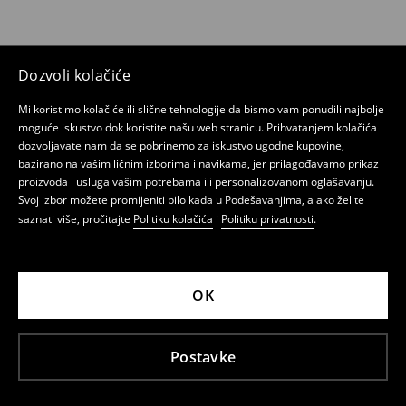
Dozvoli kolačiće
Mi koristimo kolačiće ili slične tehnologije da bismo vam ponudili najbolje
moguće iskustvo dok koristite našu web stranicu. Prihvatanjem kolačića
dozvoljavate nam da se pobrinemo za iskustvo ugodne kupovine,
bazirano na vašim ličnim izborima i navikama, jer prilagođavamo prikaz
proizvoda i usluga vašim potrebama ili personalizovanom oglašavanju.
Svoj izbor možete promijeniti bilo kada u Podešavanjima, a ako želite
saznati više, pročitajte
Politiku kolačića
i
Politiku privatnosti
.
OK
Postavke