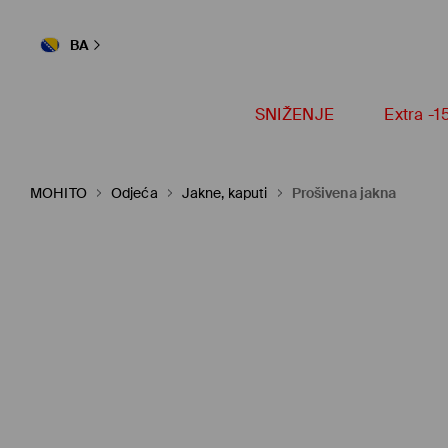
BA
SNIŽENJE
Extra -
MOHITO
Odjeća
Jakne, kaputi
Prošivena jakna