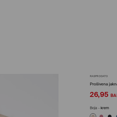
RASPRODATO
Prošivena jakn
26,95
BA
Boja
-
krem