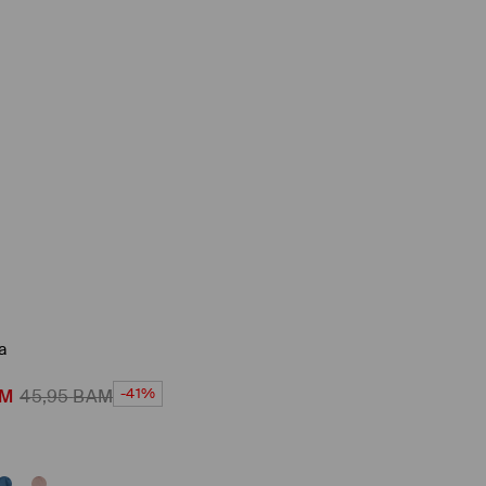
a
-41%
M
45,95
BAM