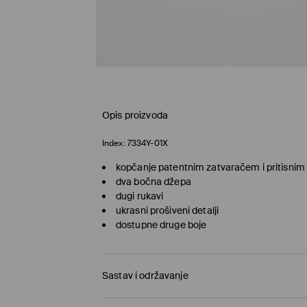
Opis proizvoda
Index:
7334Y-01X
kopčanje patentnim zatvaračem i pritisni
dva bočna džepa
dugi rukavi
ukrasni prošiveni detalji
dostupne druge boje
Sastav i održavanje
100% POLYAMIDE