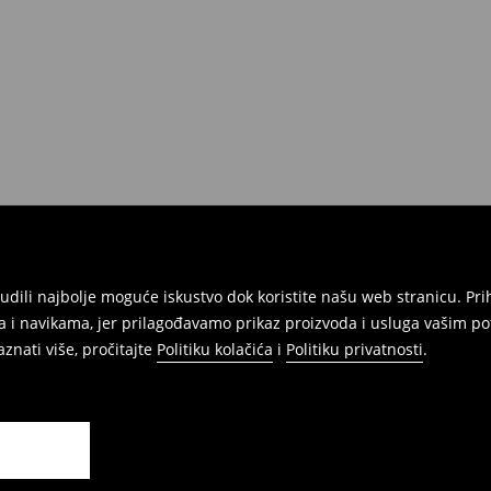
onudili najbolje moguće iskustvo dok koristite našu web stranicu. 
 i navikama, jer prilagođavamo prikaz proizvoda i usluga vašim po
znati više, pročitajte
Politiku kolačića
i
Politiku privatnosti
.