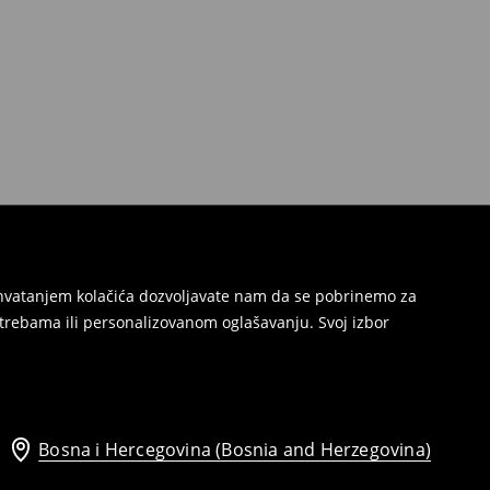
Prihvatanjem kolačića dozvoljavate nam da se pobrinemo za
trebama ili personalizovanom oglašavanju. Svoj izbor
Bosna i Hercegovina (Bosnia and Herzegovina)