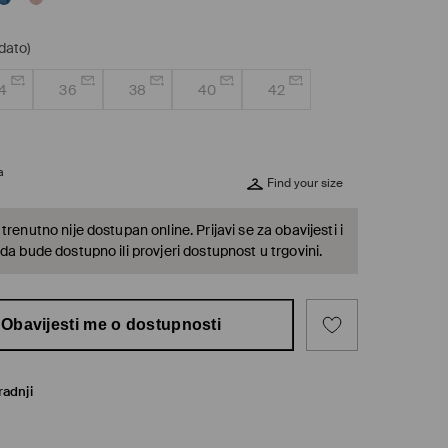
dato)
4
36
38
40
42
a
Find your size
trenutno nije dostupan online. Prijavi se za obavijesti i
da bude dostupno ili provjeri dostupnost u trgovini.
Obavijesti me o dostupnosti
radnji