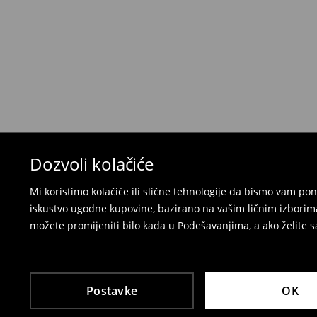
neželjenih ili neodgovarajućih proizvoda.
Možete vratiti artikle:
u lokalnu radnju
preko Milšped kurirske službe
⟶
Politika povrata
Dozvoli kolačiće
Mi koristimo kolačiće ili slične tehnologije da bismo vam p
iskustvo ugodne kupovine, bazirano na vašim ličnim izborima
možete promijeniti bilo kada u Podešavanjima, a ako želite sa
Postavke
OK