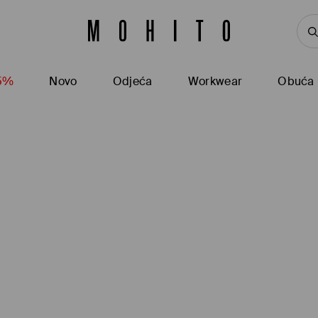
15%
Novo
Odjeća
Workwear
Obuća