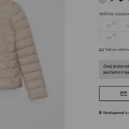
Veličina
(raspro
32
3
44
Tablica veličin
Ovaj proizvod 
javićemo ti ka
Dostupnost u 