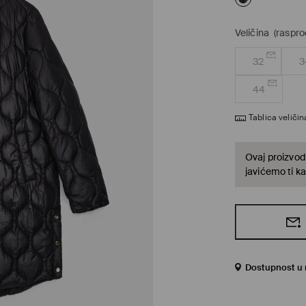
Veličina
(raspro
32
3
44
Tablica veličin
Ovaj proizvod 
javićemo ti ka
Dostupnost u 