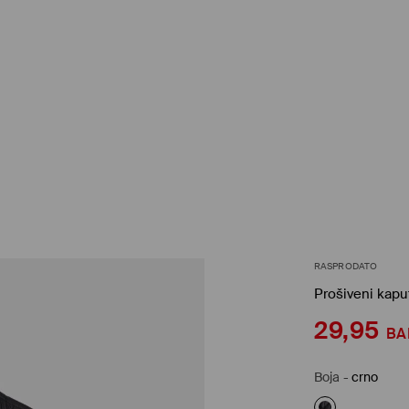
RASPRODATO
Prošiveni kapu
29,95
BA
Boja
-
crno