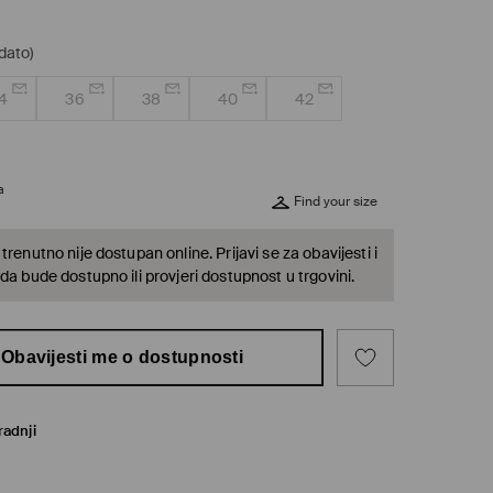
dato)
4
36
38
40
42
a
Find your size
trenutno nije dostupan online. Prijavi se za obavijesti i
da bude dostupno ili provjeri dostupnost u trgovini.
Obavijesti me o dostupnosti
radnji