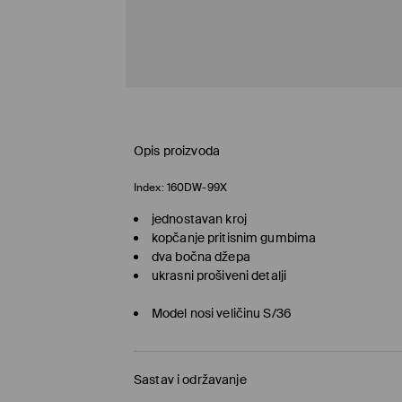
Opis proizvoda
Index:
160DW-99X
jednostavan kroj
kopčanje pritisnim gumbima
dva bočna džepa
ukrasni prošiveni detalji
Model nosi veličinu S/36
Sastav i održavanje