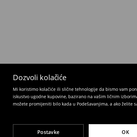
Kada primite narudžbu, imate 30 dana od tog d
neželjenih ili neodgovarajućih proizvoda.
Možete vratiti artikle:
u lokalnu radnju
preko Milšped kurirske službe
⟶
Politika povrata
Dozvoli kolačiće
Mi koristimo kolačiće ili slične tehnologije da bismo vam p
iskustvo ugodne kupovine, bazirano na vašim ličnim izborima
možete promijeniti bilo kada u Podešavanjima, a ako želite sa
Postavke
OK