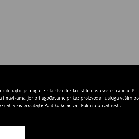
atuma da izvršite povrat svih
onudili najbolje moguće iskustvo dok koristite našu web stranicu. 
 i navikama, jer prilagođavamo prikaz proizvoda i usluga vašim po
znati više, pročitajte
Politiku kolačića
i
Politiku privatnosti
.