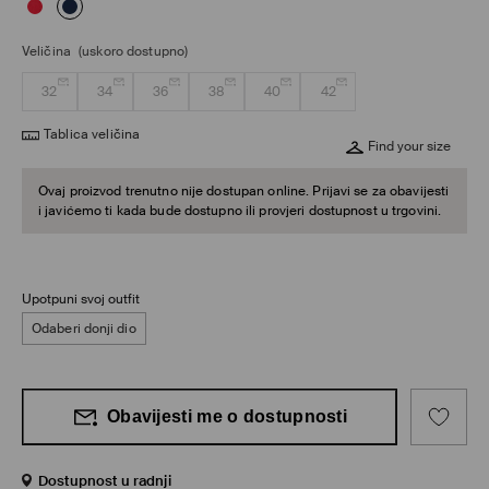
Veličina
(uskoro dostupno)
32
34
36
38
40
42
Tablica veličina
Find your size
Ovaj proizvod trenutno nije dostupan online. Prijavi se za obavijesti
i javićemo ti kada bude dostupno ili provjeri dostupnost u trgovini.
Upotpuni svoj outfit
Odaberi donji dio
Obavijesti me o dostupnosti
Dostupnost u radnji