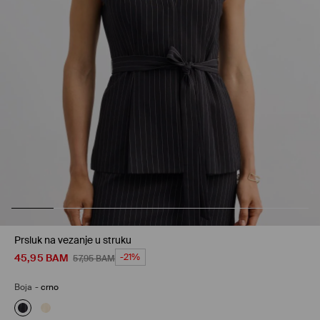
Prsluk na vezanje u struku
45,95
BAM
-21%
57,95
BAM
Boja
-
crno