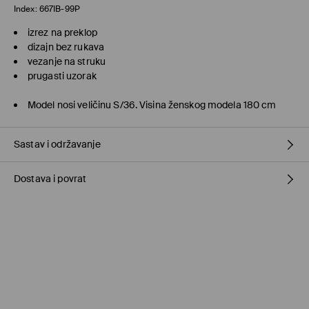
Index:
667IB-99P
izrez na preklop
dizajn bez rukava
vezanje na struku
prugasti uzorak
Model nosi veličinu S/36. Visina ženskog modela 180 cm
Sastav i održavanje
Dostava i povrat
80% POLYESTER, 16% VISCOSE, 4% ELASTANE
Politika dostave
Preuzmite u prodavnici MOHITO
(5–10 radnih dana)
Besplatno / online plaćanje
Kurir Milšped
(5–10 radnih dana)
9,95 BAM / online plaćanje