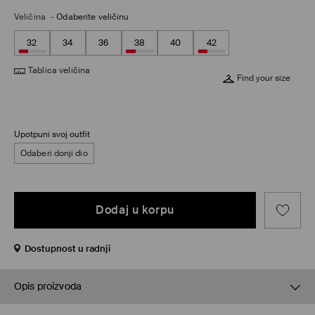
Veličina
-
Odaberite veličinu
32
34
36
38
40
42
Tablica veličina
Find your size
Upotpuni svoj outfit
Odaberi donji dio
Dodaj u korpu
Dostupnost u radnji
Opis proizvoda