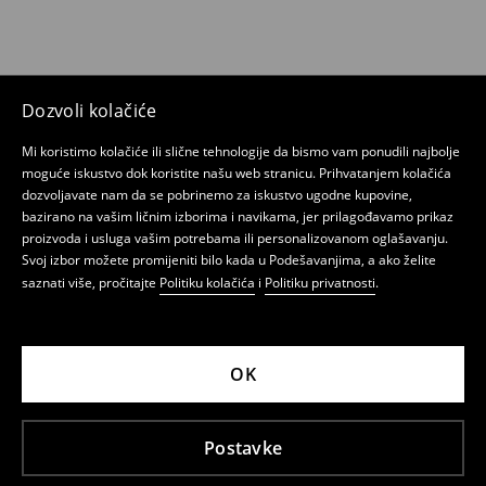
Dozvoli kolačiće
Mi koristimo kolačiće ili slične tehnologije da bismo vam ponudili najbolje
moguće iskustvo dok koristite našu web stranicu. Prihvatanjem kolačića
dozvoljavate nam da se pobrinemo za iskustvo ugodne kupovine,
bazirano na vašim ličnim izborima i navikama, jer prilagođavamo prikaz
proizvoda i usluga vašim potrebama ili personalizovanom oglašavanju.
Svoj izbor možete promijeniti bilo kada u Podešavanjima, a ako želite
saznati više, pročitajte
Politiku kolačića
i
Politiku privatnosti
.
OK
Postavke