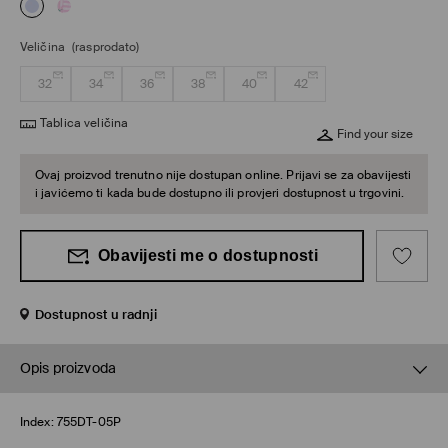
Veličina
(rasprodato)
32
34
36
38
40
42
Tablica veličina
Find your size
Ovaj proizvod trenutno nije dostupan online. Prijavi se za obavijesti
i javićemo ti kada bude dostupno ili provjeri dostupnost u trgovini.
Obavijesti me o dostupnosti
Dostupnost u radnji
Opis proizvoda
Index:
755DT-05P