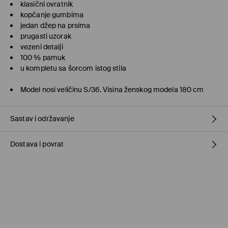
klasični ovratnik
kopčanje gumbima
jedan džep na prsima
prugasti uzorak
vezeni detalji
100 % pamuk
u kompletu sa šorcom istog stila
Model nosi veličinu S/36. Visina ženskog modela 180 cm
Sastav i održavanje
Dostava i povrat
Materijal I
:
100% COTTON
MACHINE WASH AT MAX.TEMP. 30° C - NORMAL PROCESS
Politika dostave
DO NOT BLEACH
Preuzmite u prodavnici MOHITO
(5–10 radnih dana)
DO NOT TUMBLE DRY
Besplatno / online plaćanje
IRON AT MAX. TEMP. OF 150° C
Kurir Milšped
(5–10 radnih dana)