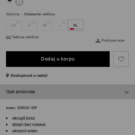
Veličina
-
Odaberite veličinu
XS
S
M
L
XL
Tablica veličina
Find your size
Dodaj u korpu
Dostupnost u radnji
Opis proizvoda
Index:
308GV-10P
okrugli izrez
dizajn bez rukava
ukrasni volan