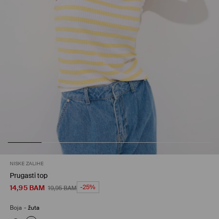
NISKE ZALIHE
Prugasti top
14,95
BAM
-25%
19,95
BAM
Boja
-
žuta