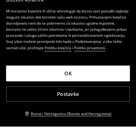
Mi koristimo kolačiće ili slične tehnologije da bismo vam ponudili najbolje
moguće iskustvo dok koristite našu web stranicu. Prihvatanjem kolačića
dozvoljavate nam da se pobrinemo za iskustvo ugodne kupovine,
bazirano na vašim ličnim izborima i navikama, jer prilagođavamo prikaz
proizvoda i usluga vašim potrebama ili personalizovanom oglašavanju.
Svoj izbor možete promijeniti bilo kada u Podešavanjima, a ako želite
saznati više, pročitajte
Politiku kolačića
i
Politiku privatnosti
.
OK
Postavke
Bosna i Hercegovina (Bosnia and Herzegovina)