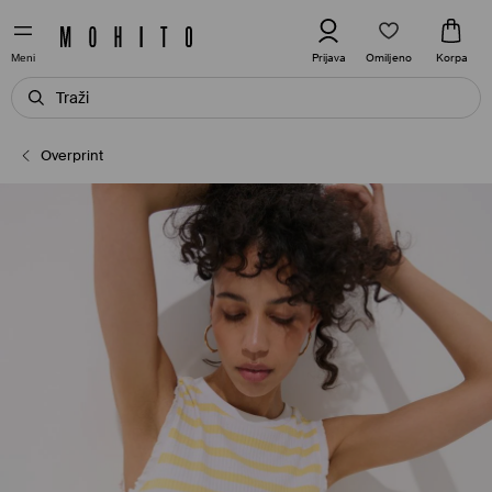
Omiljeno
Prijava
Korpa
Meni
Overprint