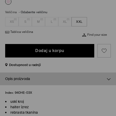
Veličina
-
Odaberite veličinu
XS
S
M
L
XL
XXL
Tablica veličina
Find your size
Dodaj u korpu
Dostupnost u radnji
Opis proizvoda
Index:
940HE-03X
uski kroj
halter izrez
rebrasta tkanina