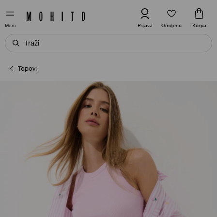
Omiljeno
Prijava
Korpa
Meni
Topovi