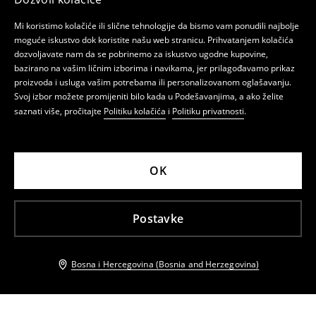
Mi koristimo kolačiće ili slične tehnologije da bismo vam ponudili najbolje
moguće iskustvo dok koristite našu web stranicu. Prihvatanjem kolačića
dozvoljavate nam da se pobrinemo za iskustvo ugodne kupovine,
bazirano na vašim ličnim izborima i navikama, jer prilagođavamo prikaz
proizvoda i usluga vašim potrebama ili personalizovanom oglašavanju.
Svoj izbor možete promijeniti bilo kada u Podešavanjima, a ako želite
saznati više, pročitajte
Politiku kolačića
i
Politiku privatnosti
.
OK
Postavke
Bosna i Hercegovina (Bosnia and Herzegovina)