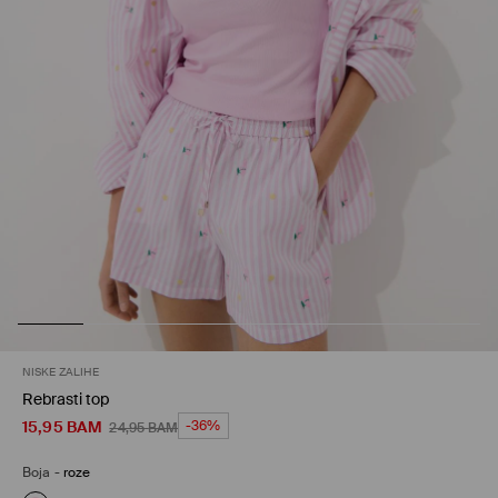
NISKE ZALIHE
Rebrasti top
15,95
BAM
-36%
24,95
BAM
Boja
-
roze