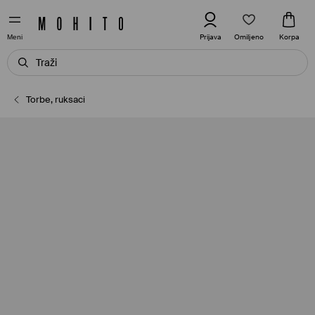
Omiljeno
Prijava
Korpa
Meni
Torbe, ruksaci