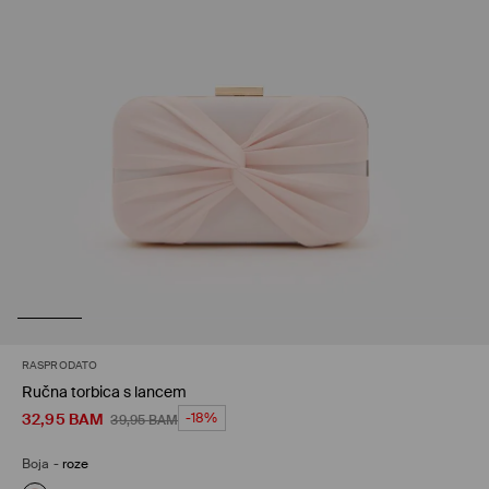
RASPRODATO
Ručna torbica s lancem
32,95
BAM
-18%
39,95
BAM
Boja
-
roze