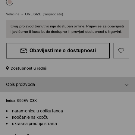
Veličina
-
ONE SIZE
(rasprodato)
Ovaj proizvod trenutno nije dostupan online. Prijavi se za obavijesti
i javićemo ti kada bude dostupno ili provjeri dostupnost u trgovini.
Obavijesti me o dostupnosti
Dostupnost u radnji
Opis proizvoda
Index:
995EA-03X
naramenica u obliku lanca
kopčanje na kopču
ukrasna prednja strana