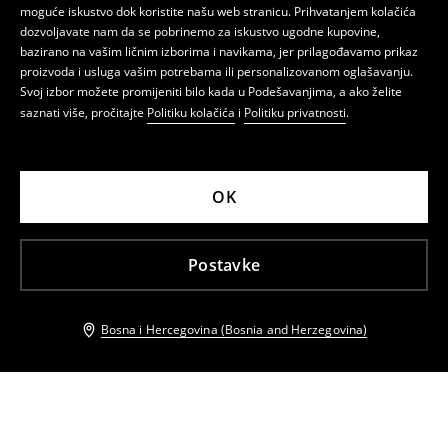
moguće iskustvo dok koristite našu web stranicu. Prihvatanjem kolačića
dozvoljavate nam da se pobrinemo za iskustvo ugodne kupovine,
bazirano na vašim ličnim izborima i navikama, jer prilagođavamo prikaz
proizvoda i usluga vašim potrebama ili personalizovanom oglašavanju.
Svoj izbor možete promijeniti bilo kada u Podešavanjima, a ako želite
saznati više, pročitajte
Politiku kolačića
i
Politiku privatnosti
.
OK
Postavke
Bosna i Hercegovina (Bosnia and Herzegovina)