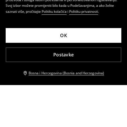
Svoj izbor možete promijeniti bilo kada u Podešavanjima, a ako želite
saznati više, pročitajte
Politiku kolačića
i
Politiku privatnosti
.
OK
Postavke
Bosna i Hercegovina (Bosnia and Herzegovina)
Drugi kupci su takođe izabrali