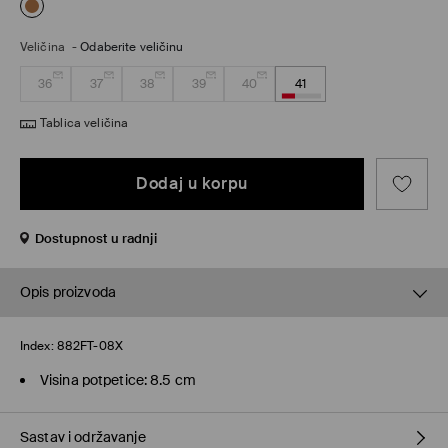
Veličina
-
Odaberite veličinu
36
37
38
39
40
41
Tablica veličina
Dodaj u korpu
Dostupnost u radnji
Opis proizvoda
Index:
882FT-08X
Visina potpetice: 8.5 cm
Sastav i održavanje