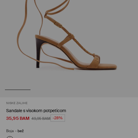
NISKE ZALIHE
Sandale s visokom potpeticom
35,95
BAM
-28%
49,95
BAM
Boja
-
bež