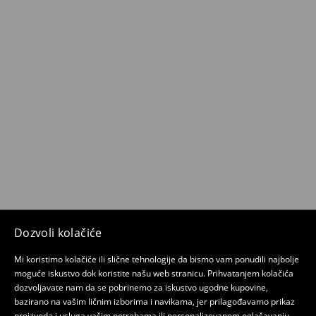
Dozvoli kolačiće
Mi koristimo kolačiće ili slične tehnologije da bismo vam ponudili najbolje
moguće iskustvo dok koristite našu web stranicu. Prihvatanjem kolačića
dozvoljavate nam da se pobrinemo za iskustvo ugodne kupovine,
bazirano na vašim ličnim izborima i navikama, jer prilagođavamo prikaz
proizvoda i usluga vašim potrebama ili personalizovanom oglašavanju.