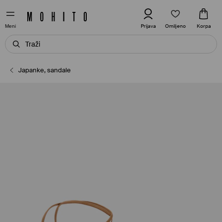
Omiljeno
Prijava
Korpa
Meni
Japanke, sandale