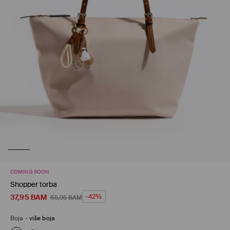
COMING SOON
Shopper torba
37,95
BAM
-42%
65,95
BAM
Boja
-
više boja