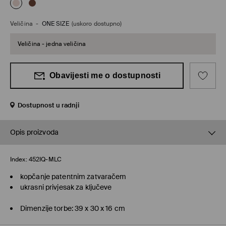
Veličina
-
ONE SIZE
(uskoro dostupno)
Veličina - jedna veličina
Obavijesti me o dostupnosti
Dostupnost u radnji
Opis proizvoda
Index:
452IQ-MLC
kopčanje patentnim zatvaračem
ukrasni privjesak za ključeve
Dimenzije torbe: 39 x 30 x 16 cm