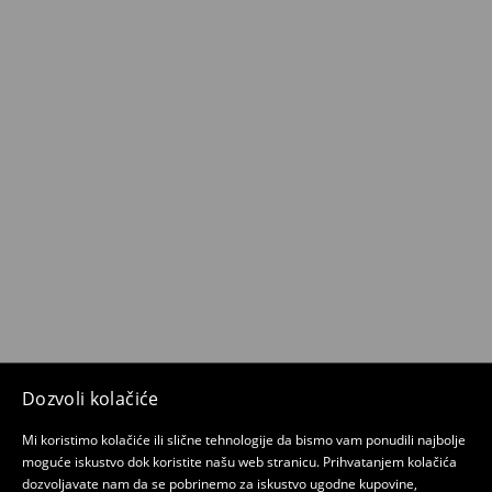
Dozvoli kolačiće
Mi koristimo kolačiće ili slične tehnologije da bismo vam ponudili najbolje
moguće iskustvo dok koristite našu web stranicu. Prihvatanjem kolačića
dozvoljavate nam da se pobrinemo za iskustvo ugodne kupovine,