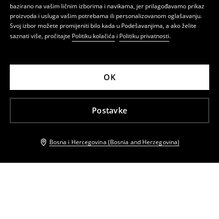
bazirano na vašim ličnim izborima i navikama, jer prilagođavamo prikaz
proizvoda i usluga vašim potrebama ili personalizovanom oglašavanju.
Svoj izbor možete promijeniti bilo kada u Podešavanjima, a ako želite
saznati više, pročitajte
Politiku kolačića
i
Politiku privatnosti
.
OK
Postavke
Bosna i Hercegovina (Bosnia and Herzegovina)