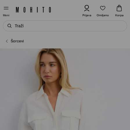
Omiljeno
Prijava
Korpa
Meni
Šorcevi