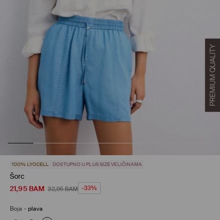
100% LYOCELL
DOSTUPNO U PLUS SIZE VELIČINAMA
Šorc
21,95
BAM
-33%
32,95
BAM
Boja
-
plava