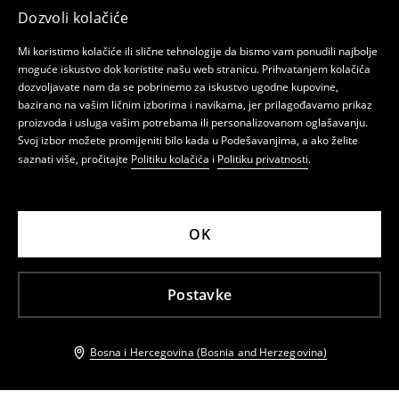
Dozvoli kolačiće
Mi koristimo kolačiće ili slične tehnologije da bismo vam ponudili najbolje
moguće iskustvo dok koristite našu web stranicu. Prihvatanjem kolačića
dozvoljavate nam da se pobrinemo za iskustvo ugodne kupovine,
bazirano na vašim ličnim izborima i navikama, jer prilagođavamo prikaz
proizvoda i usluga vašim potrebama ili personalizovanom oglašavanju.
Svoj izbor možete promijeniti bilo kada u Podešavanjima, a ako želite
saznati više, pročitajte
Politiku kolačića
i
Politiku privatnosti
.
OK
Postavke
Bosna i Hercegovina (Bosnia and Herzegovina)