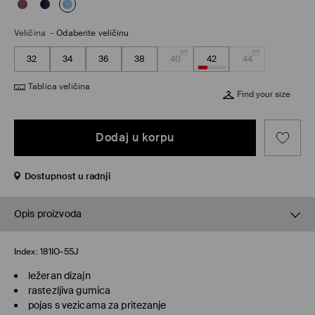
Veličina
-
Odaberite veličinu
32
34
36
38
40
42
44
Tablica veličina
Find your size
Dodaj u korpu
Dostupnost u radnji
Opis proizvoda
Index:
181IO-55J
ležeran dizajn
rastezljiva gumica
pojas s vezicama za pritezanje