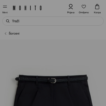
Omiljeno
Prijava
Korpa
Meni
Šorcevi