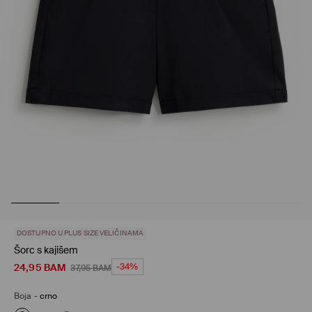
DOSTUPNO U PLUS SIZE VELIČINAMA
Šorc s kajišem
24,95
BAM
-34%
37,95
BAM
Boja
-
crno