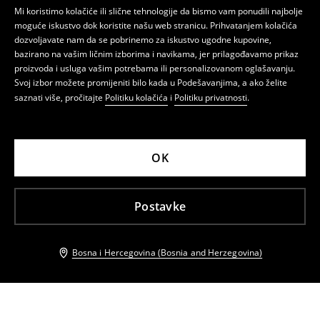
Mi koristimo kolačiće ili slične tehnologije da bismo vam ponudili najbolje
moguće iskustvo dok koristite našu web stranicu. Prihvatanjem kolačića
dozvoljavate nam da se pobrinemo za iskustvo ugodne kupovine,
bazirano na vašim ličnim izborima i navikama, jer prilagođavamo prikaz
proizvoda i usluga vašim potrebama ili personalizovanom oglašavanju.
Svoj izbor možete promijeniti bilo kada u Podešavanjima, a ako želite
saznati više, pročitajte
Politiku kolačića
i
Politiku privatnosti
.
OK
Postavke
Bosna i Hercegovina (Bosnia and Herzegovina)