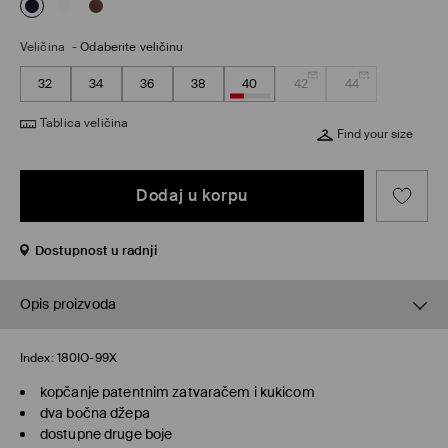
Veličina
-
Odaberite veličinu
32
34
36
38
40
42
44
Tablica veličina
Find your size
Dodaj u korpu
Dostupnost u radnji
Opis proizvoda
Index:
180IO-99X
kopčanje patentnim zatvaračem i kukicom
dva bočna džepa
dostupne druge boje