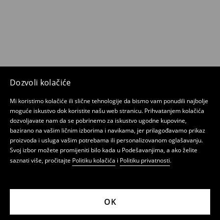
Dozvoli kolačiće
Mi koristimo kolačiće ili slične tehnologije da bismo vam ponudili najbolje
moguće iskustvo dok koristite našu web stranicu. Prihvatanjem kolačića
dozvoljavate nam da se pobrinemo za iskustvo ugodne kupovine,
bazirano na vašim ličnim izborima i navikama, jer prilagođavamo prikaz
proizvoda i usluga vašim potrebama ili personalizovanom oglašavanju.
Svoj izbor možete promijeniti bilo kada u Podešavanjima, a ako želite
saznati više, pročitajte
Politiku kolačića
i
Politiku privatnosti
.
OK