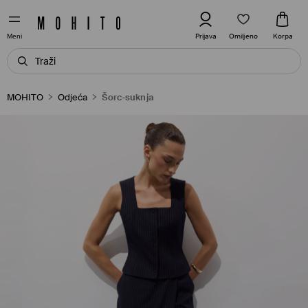
Omiljeno
Prijava
Korpa
Meni
MOHITO
Odjeća
Šorc-suknja