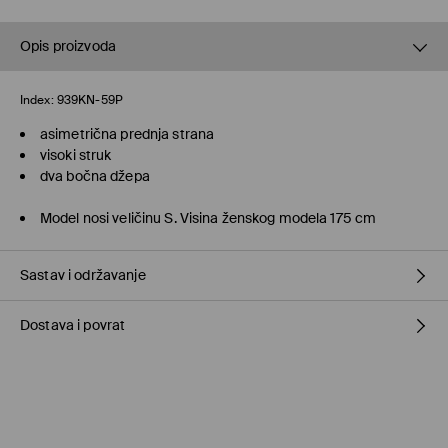
Opis proizvoda
Index:
939KN-59P
asimetrična prednja strana
visoki struk
dva bočna džepa
Model nosi veličinu S. Visina ženskog modela 175 cm
Sastav i održavanje
Dostava i povrat
70% POLYESTER, 28% VISCOSE, 2% ELASTANE
Politika dostave
Preuzmite u prodavnici MOHITO
(5–10 radnih dana)
Besplatno / online plaćanje