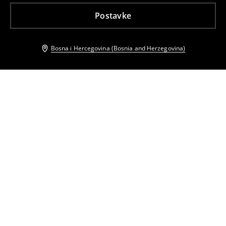
Postavke
Bosna i Hercegovina (Bosnia and Herzegovina)
Drugi kupci su takođe izabrali
Prsluk
Šorc-suknja
32
,
95
BAM
57,95
BAM
26
,
95
BAM
47,95
BAM
Prsluk
Šorc s vezom
24
,
95
BAM
32,95
BAM
28
,
95
BAM
42,95
BAM
Šorc s kajišem
Midi haljina uskog kroja