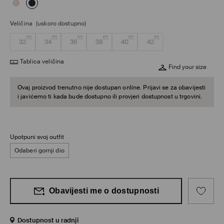
Veličina
(uskoro dostupno)
32
34
36
38
40
42
Tablica veličina
Find your size
Ovaj proizvod trenutno nije dostupan online. Prijavi se za obavijesti
i javićemo ti kada bude dostupno ili provjeri dostupnost u trgovini.
Upotpuni svoj outfit
Odaberi gornji dio
Obavijesti me o dostupnosti
Dostupnost u radnji