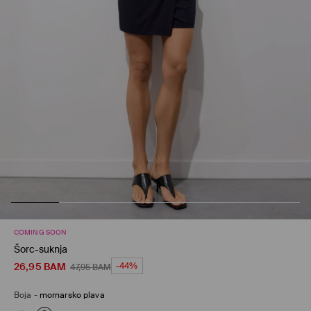
COMING SOON
Šorc-suknja
26,95
BAM
-44%
47,95
BAM
Boja
-
mornarsko plava