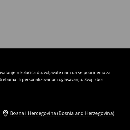
Prihvatanjem kolačića dozvoljavate nam da se pobrinemo za
trebama ili personalizovanom oglašavanju. Svoj izbor
Bosna i Hercegovina (Bosnia and Herzegovina)