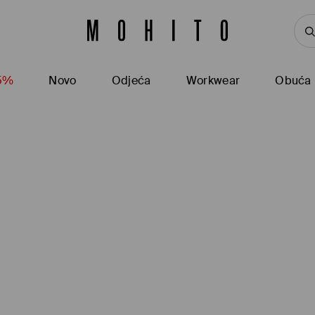
15%
Novo
Odjeća
Workwear
Obuća