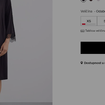
Veličina
-
Odabe
XS
Tablica veličin
Dostupnost u 