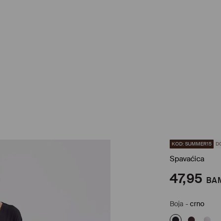
KOD: SUMMER15
D
Spavaćica
47,95
BA
Boja
-
crno