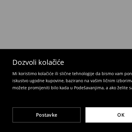
Možete vratiti artikle:
u lokalnu radnju
preko Milšped kurirske službe
⟶
Politika povrata
Dozvoli kolačiće
Mi koristimo kolačiće ili slične tehnologije da bismo vam p
iskustvo ugodne kupovine, bazirano na vašim ličnim izborima
možete promijeniti bilo kada u Podešavanjima, a ako želite sa
Postavke
OK