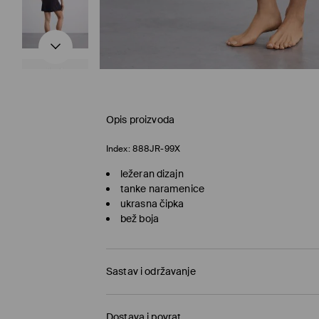
Opis proizvoda
Index:
888JR-99X
ležeran dizajn
tanke naramenice
ukrasna čipka
bež boja
Sastav i održavanje
92% VISCOSE, 8% ELASTANE
Dostava i povrat