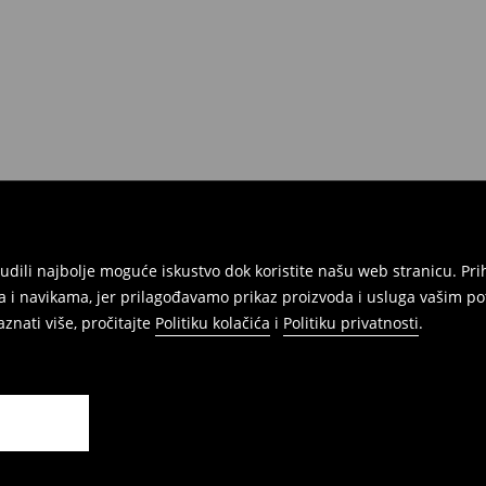
onudili najbolje moguće iskustvo dok koristite našu web stranicu. 
 i navikama, jer prilagođavamo prikaz proizvoda i usluga vašim po
znati više, pročitajte
Politiku kolačića
i
Politiku privatnosti
.