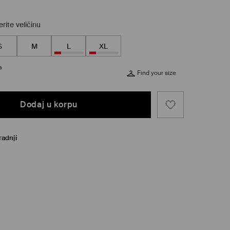
rite veličinu
S
M
L
XL
a
Find your size
Dodaj u korpu
radnji