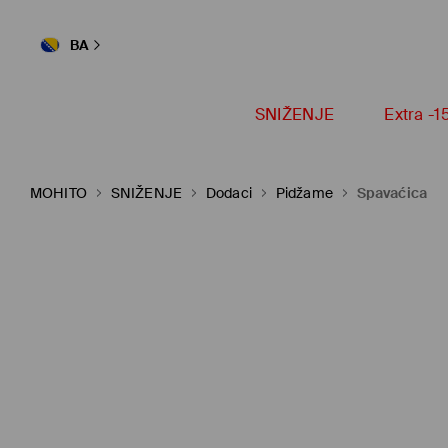
BA
SNIŽENJE
Extra -
MOHITO
SNIŽENJE
Dodaci
Pidžame
Spavaćica