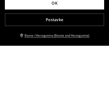
OK
Postavke
Bosna i Hercegovina (Bosnia and Herzegovina)
Drugi kupci su takođe izabrali
Sunčane naočale
Sunčane naočale
14
,
95
BAM
21,95
BAM
13
,
95
BAM
16,95
BAM
Sunčane naočale
Sunčane naočale
13
,
95
BAM
16,95
BAM
13
,
95
BAM
18,95
BAM