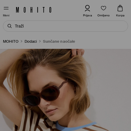
Omiljeno
Prijava
Korpa
Meni
MOHITO
Dodaci
Sunčane naočale