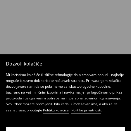
Dozvoli kolačiće
Mi koristimo kolačiće ili slične tehnologije da bismo vam ponudili najbolje
moguće iskustvo dok koristite našu web stranicu. Prihvatanjem kolačića
dozvoljavate nam da se pobrinemo za iskustvo ugodne kupovine,
bazirano na vašim ličnim izborima i navikama, jer prilagođavamo prikaz
proizvoda i usluga vašim potrebama ili personalizovanom oglašavanju.
Svoj izbor možete promijeniti bilo kada u Podešavanjima, a ako želite
saznati više, pročitajte
Politiku kolačića
i
Politiku privatnosti
.