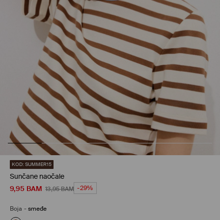
KOD: SUMMER15
Sunčane naočale
9,95
BAM
-29%
13,95
BAM
Boja
-
smeđe