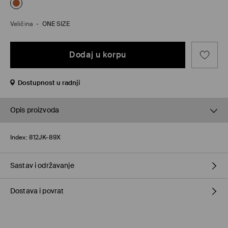
Veličina
-
ONE SIZE
Dodaj u korpu
Dostupnost u radnji
Opis proizvoda
Index:
812JK-89X
Sastav i održavanje
Dostava i povrat
100% POLYCARBONATE
Politika dostave