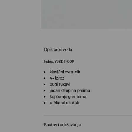
Opis proizvoda
Index:
758DT-00P
klasični ovratnik
V- izrez
dugi rukavi
jedan džep na prsima
kopčanje gumbima
tačkasti uzorak
Sastav i održavanje