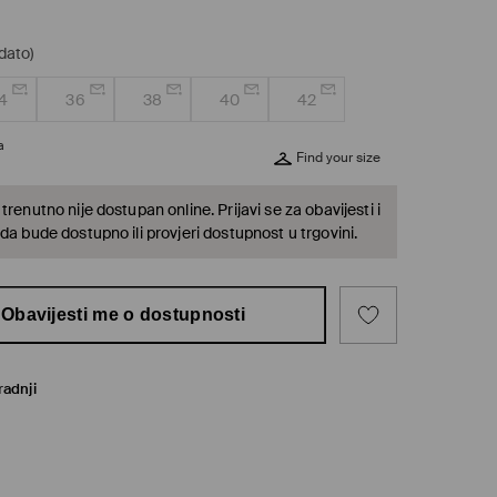
dato)
4
36
38
40
42
a
Find your size
trenutno nije dostupan online. Prijavi se za obavijesti i
da bude dostupno ili provjeri dostupnost u trgovini.
Obavijesti me o dostupnosti
radnji