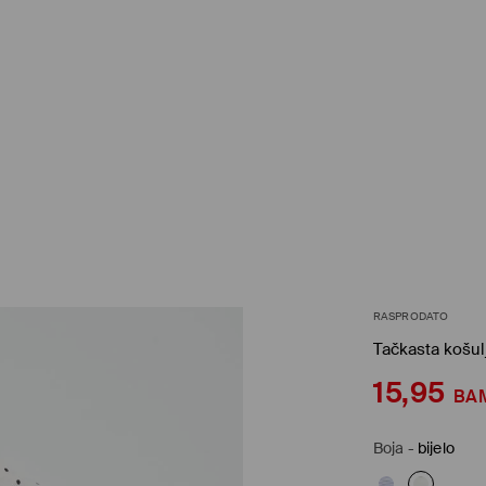
RASPRODATO
Tačkasta košul
15,95
BA
Boja
-
bijelo