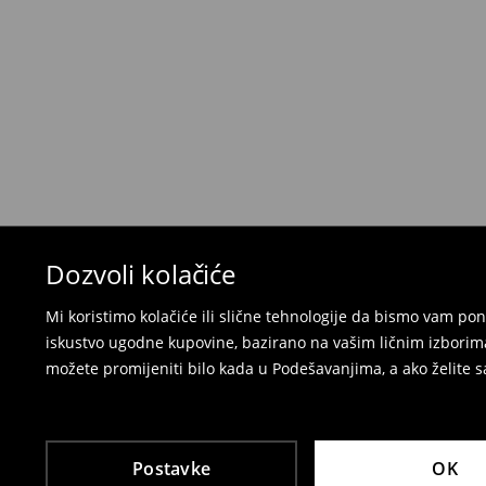
Kada primite narudžbu, imate 30 dana od tog d
neželjenih ili neodgovarajućih proizvoda.
Možete vratiti artikle:
u lokalnu radnju
preko Milšped kurirske službe
⟶
Politika povrata
Dozvoli kolačiće
Mi koristimo kolačiće ili slične tehnologije da bismo vam p
iskustvo ugodne kupovine, bazirano na vašim ličnim izborima
možete promijeniti bilo kada u Podešavanjima, a ako želite sa
Postavke
OK