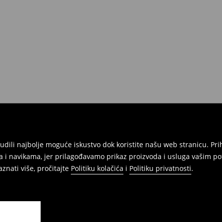
atuma da izvršite povrat svih
onudili najbolje moguće iskustvo dok koristite našu web stranicu. 
 i navikama, jer prilagođavamo prikaz proizvoda i usluga vašim po
znati više, pročitajte
Politiku kolačića
i
Politiku privatnosti
.