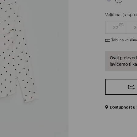
Veličina
(raspro
32
3
Tablica veličin
Ovaj proizvod 
javićemo ti ka
Dostupnost u 