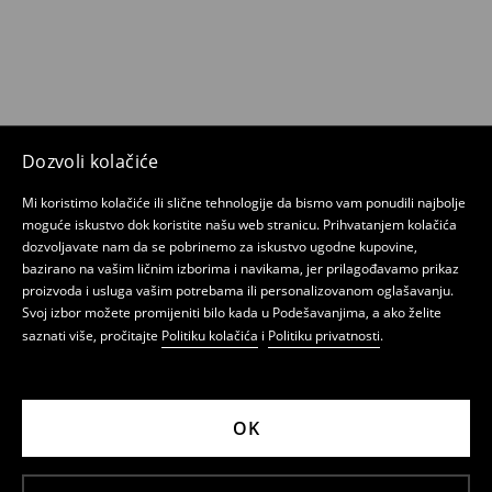
Dozvoli kolačiće
Mi koristimo kolačiće ili slične tehnologije da bismo vam ponudili najbolje
moguće iskustvo dok koristite našu web stranicu. Prihvatanjem kolačića
dozvoljavate nam da se pobrinemo za iskustvo ugodne kupovine,
bazirano na vašim ličnim izborima i navikama, jer prilagođavamo prikaz
proizvoda i usluga vašim potrebama ili personalizovanom oglašavanju.
Svoj izbor možete promijeniti bilo kada u Podešavanjima, a ako želite
saznati više, pročitajte
Politiku kolačića
i
Politiku privatnosti
.
OK