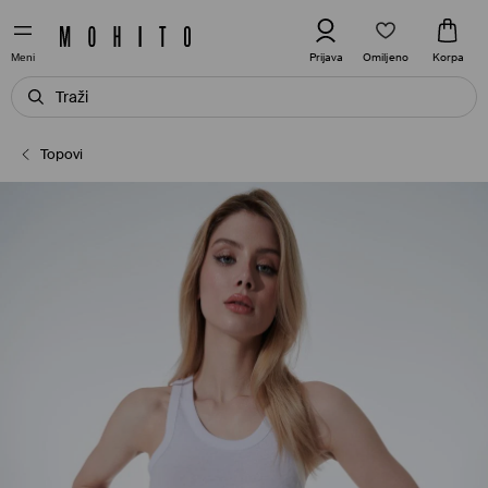
Omiljeno
Prijava
Korpa
Meni
Topovi