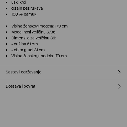
uski kroj
dizajn bez rukava
100 % pamuk
Visina ženskog modela: 179 cm
Model nosi veličinu S/36
Dimenzije za veličinu 36:
- dužina 61 cm
- obim grudi 31 cm
Visina ženskog modela 179 cm
Sastav i održavanje
Dostava i povrat
Materijal I
:
100% COTTON
MACHINE WASH AT MAX.TEMP. 30° C - MILD PROCESS
Politika dostave
DO NOT BLEACH
Preuzmite u prodavnici MOHITO
(5–10 radnih dana)
DO NOT TUMBLE DRY
Besplatno / online plaćanje