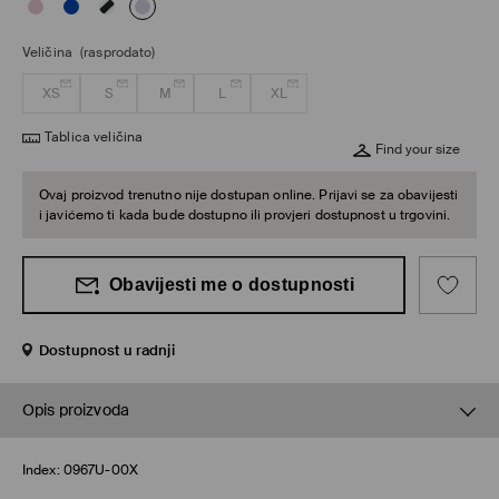
Veličina
(rasprodato)
XS
S
M
L
XL
Tablica veličina
Find your size
Ovaj proizvod trenutno nije dostupan online. Prijavi se za obavijesti
i javićemo ti kada bude dostupno ili provjeri dostupnost u trgovini.
Obavijesti me o dostupnosti
Dostupnost u radnji
Opis proizvoda
Index:
0967U-00X