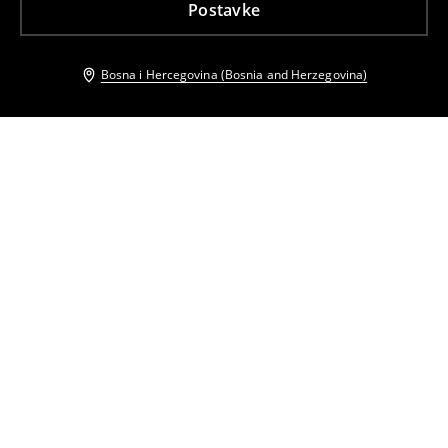
Postavke
Bosna i Hercegovina (Bosnia and Herzegovina)
Drugi kupci su takođe izabrali
Top uskog kroja
Top uskog kroja
19
,
95
BAM
28,95
BAM
10
,
95
BAM
16,95
BAM
Top uskog kroja
Rebrasti top
21
,
95
BAM
42,95
BAM
9
,
95
BAM
14,95
BAM
Top uskog kroja
Top uskog kroja
14
,
95
BAM
9
,
95
BAM
14,95
BAM