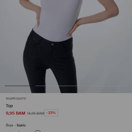
RASPRODATO
Top
9,95
BAM
-33%
14,95
BAM
Boja
-
bijelo