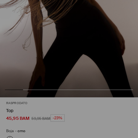
RASPRODATO
Top
45,95
BAM
-23%
59,95
BAM
Boja
-
crno