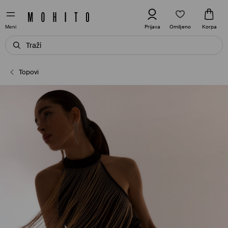
Omiljeno
Prijava
Korpa
Meni
Topovi