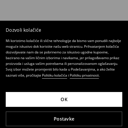
Dozvoli kolačiće
Mi koristimo kolačiće ili slične tehnologije da bismo vam ponudili najbolje
moguće iskustvo dok koristite našu web stranicu. Prihvatanjem kolačića
dozvoljavate nam da se pobrinemo za iskustvo ugodne kupovine,
bazirano na vašim ličnim izborima i navikama, jer prilagođavamo prikaz
proizvoda i usluga vašim potrebama ili personalizovanom oglašavanju.
Svoj izbor možete promijeniti bilo kada u Podešavanjima, a ako želite
saznati više, pročitajte
Politiku kolačića
i
Politiku privatnosti
.
OK
Postavke