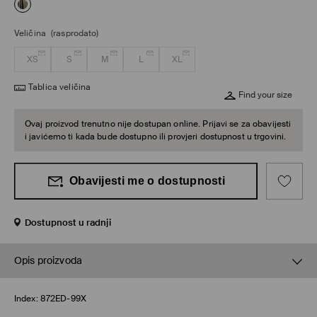
Veličina
(rasprodato)
XS
S
M
L
XL
Tablica veličina
Find your size
Ovaj proizvod trenutno nije dostupan online. Prijavi se za obavijesti
i javićemo ti kada bude dostupno ili provjeri dostupnost u trgovini.
Obavijesti me o dostupnosti
Dostupnost u radnji
Opis proizvoda
Index:
872ED-99X