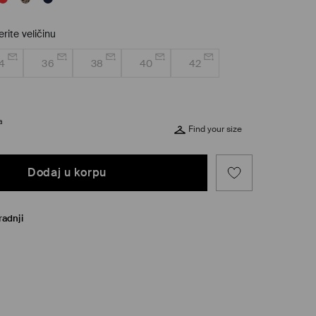
rite veličinu
4
36
38
40
42
a
Find your size
Dodaj u korpu
radnji