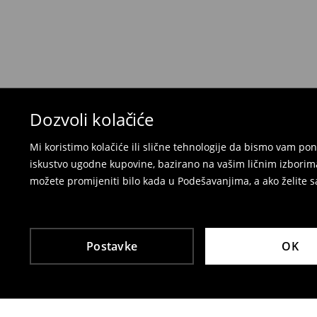
preko Milšped kurirske službe
⟶
Politika povrata
Dozvoli kolačiće
Mi koristimo kolačiće ili slične tehnologije da bismo vam p
iskustvo ugodne kupovine, bazirano na vašim ličnim izborima
možete promijeniti bilo kada u Podešavanjima, a ako želite sa
Postavke
OK