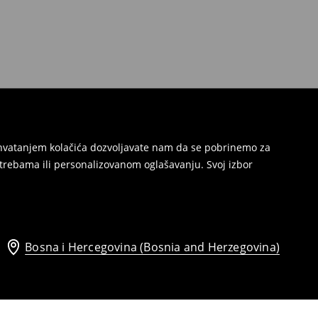
Prihvatanjem kolačića dozvoljavate nam da se pobrinemo za
trebama ili personalizovanom oglašavanju. Svoj izbor
Bosna i Hercegovina (Bosnia and Herzegovina)