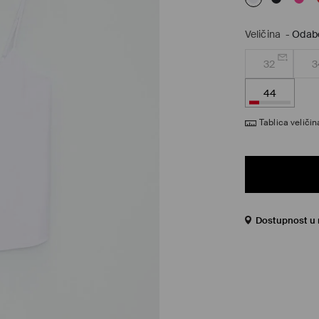
Veličina
-
Odabe
32
3
44
Tablica veličin
Dostupnost u 