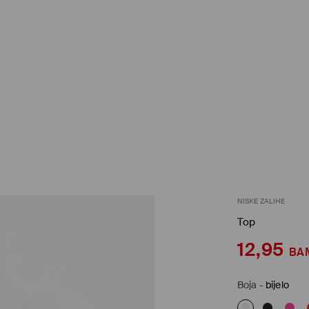
NISKE ZALIHE
Top
12,95
BA
Boja
-
bijelo