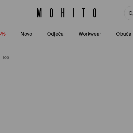
15%
Novo
Odjeća
Workwear
Obuća
Top