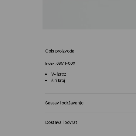
Opis proizvoda
Index:
6851T-00X
V- izrez
širi kroj
Sastav i održavanje
100% POLYESTER
Dostava i povrat
Politika dostave