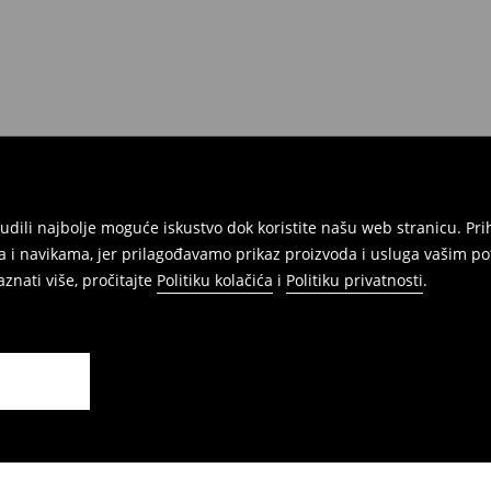
onudili najbolje moguće iskustvo dok koristite našu web stranicu. 
 i navikama, jer prilagođavamo prikaz proizvoda i usluga vašim po
znati više, pročitajte
Politiku kolačića
i
Politiku privatnosti
.