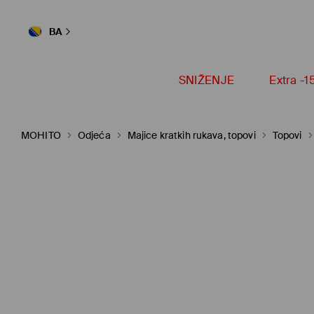
BA
SNIŽENJE
Extra -
MOHITO
Odjeća
Majice kratkih rukava, topovi
Topovi