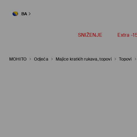
BA
SNIŽENJE
Extra -
MOHITO
Odjeća
Majice kratkih rukava, topovi
Topovi