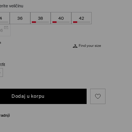
rite veličinu
4
36
38
40
42
46
a
Find your size
fit
o
Dodaj u korpu
radnji