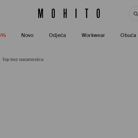
15%
Novo
Odjeća
Workwear
Obuća
Top bez naramenica