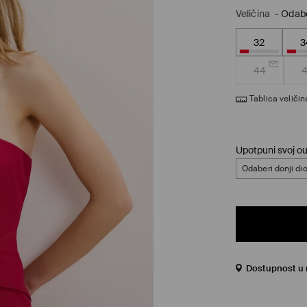
Veličina
-
Odabe
32
3
44
Tablica veličin
Upotpuni svoj out
Odaberi donji di
Dostupnost u 