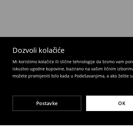
preko Milšped kurirske službe
⟶
Politika povrata
Dozvoli kolačiće
Mi koristimo kolačiće ili slične tehnologije da bismo vam p
iskustvo ugodne kupovine, bazirano na vašim ličnim izborima
možete promijeniti bilo kada u Podešavanjima, a ako želite sa
Postavke
OK