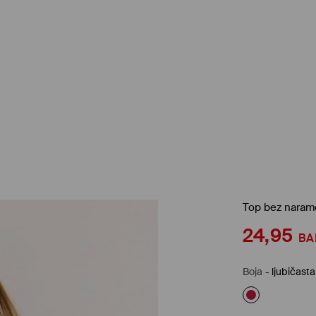
Top bez naram
24,95
BA
Boja
-
ljubičasta