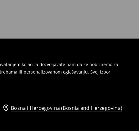
Prihvatanjem kolačića dozvoljavate nam da se pobrinemo za
trebama ili personalizovanom oglašavanju. Svoj izbor
Bosna i Hercegovina (Bosnia and Herzegovina)