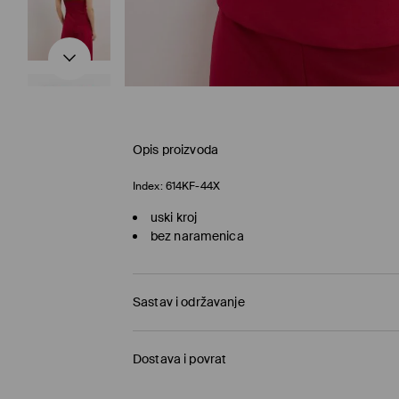
Opis proizvoda
Index:
614KF-44X
uski kroj
bez naramenica
Sastav i održavanje
Dostava i povrat
Politika dostave