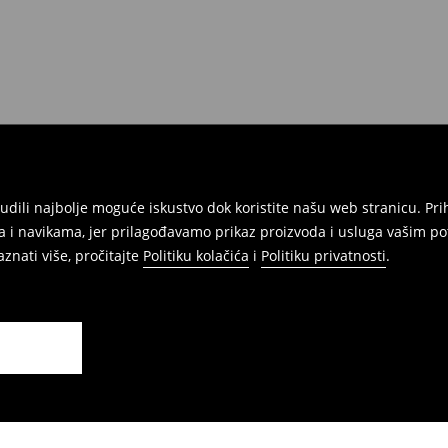
onudili najbolje moguće iskustvo dok koristite našu web stranicu. 
 i navikama, jer prilagođavamo prikaz proizvoda i usluga vašim po
znati više, pročitajte
Politiku kolačića
i
Politiku privatnosti
.