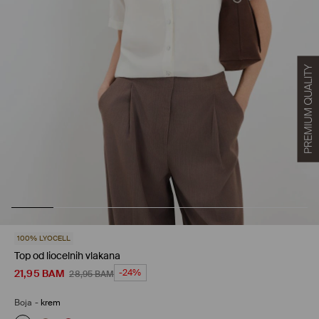
100% LYOCELL
Top od liocelnih vlakana
21,95
BAM
-24%
28,95
BAM
Boja
-
krem