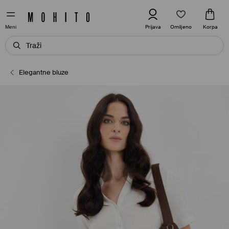
Omiljeno
Prijava
Korpa
Meni
Elegantne bluze