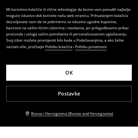
Mi koristimo kolačiće ili slične tehnologije da bismo vam ponudili najbolje
moguće iskustvo dok koristite našu web stranicu. Prihvatanjem kolačića
dozvoljavate nam da se pobrinemo za iskustvo ugodne kupovine,
bazirano na vašim ličnim izborima i navikama, jer prilagođavamo prikaz
proizvoda i usluga vašim potrebama ili personalizovanom oglašavanju.
Svoj izbor možete promijeniti bilo kada u Podešavanjima, a ako želite
saznati više, pročitajte
Politiku kolačića
i
Politiku privatnosti
.
OK
Postavke
Bosna i Hercegovina (Bosnia and Herzegovina)