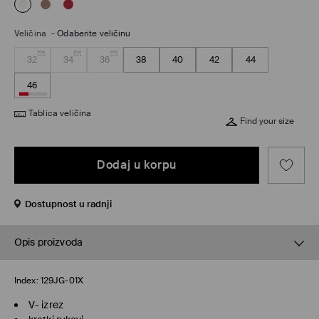
Veličina
-
Odaberite veličinu
32
34
36
38
40
42
44
46
Tablica veličina
Find your size
Dodaj u korpu
Dostupnost u radnji
Opis proizvoda
Index:
129JG-01X
V- izrez