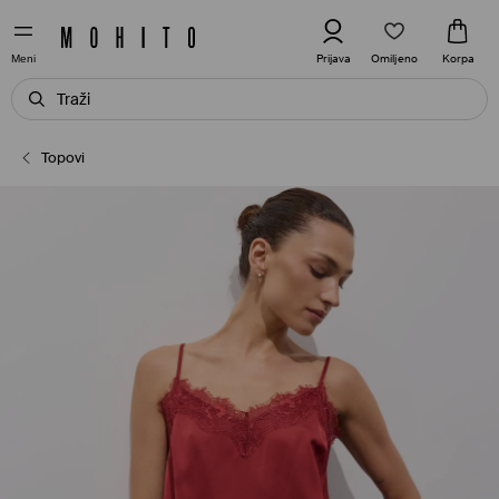
Omiljeno
Prijava
Korpa
Meni
Topovi