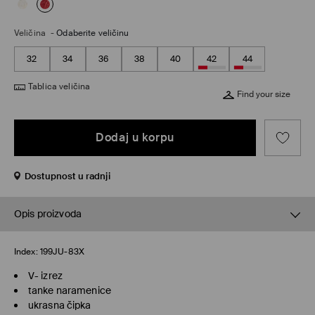
Veličina
-
Odaberite veličinu
32
34
36
38
40
42
44
Tablica veličina
Find your size
Dodaj u korpu
Dostupnost u radnji
Opis proizvoda
Index:
199JU-83X
V- izrez
tanke naramenice
ukrasna čipka