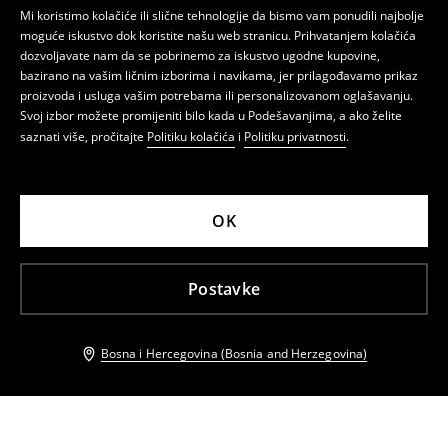
Mi koristimo kolačiće ili slične tehnologije da bismo vam ponudili najbolje
moguće iskustvo dok koristite našu web stranicu. Prihvatanjem kolačića
dozvoljavate nam da se pobrinemo za iskustvo ugodne kupovine,
bazirano na vašim ličnim izborima i navikama, jer prilagođavamo prikaz
proizvoda i usluga vašim potrebama ili personalizovanom oglašavanju.
Svoj izbor možete promijeniti bilo kada u Podešavanjima, a ako želite
saznati više, pročitajte
Politiku kolačića
i
Politiku privatnosti
.
OK
Postavke
Bosna i Hercegovina (Bosnia and Herzegovina)