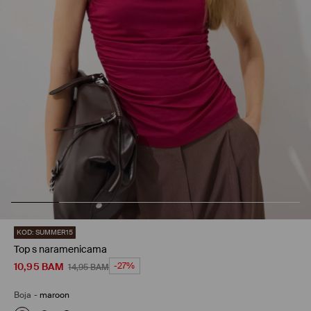
KOD: SUMMER15
Top s naramenicama
10,95
BAM
-27%
14,95
BAM
Boja
-
maroon