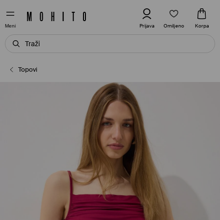
Omiljeno
Prijava
Korpa
Meni
Topovi