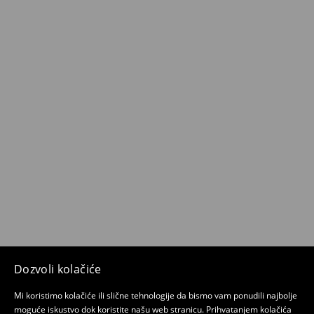
Dozvoli kolačiće
Mi koristimo kolačiće ili slične tehnologije da bismo vam ponudili najbolje
moguće iskustvo dok koristite našu web stranicu. Prihvatanjem kolačića