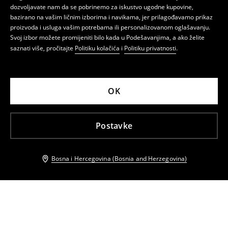
dozvoljavate nam da se pobrinemo za iskustvo ugodne kupovine,
bazirano na vašim ličnim izborima i navikama, jer prilagođavamo prikaz
proizvoda i usluga vašim potrebama ili personalizovanom oglašavanju.
Svoj izbor možete promijeniti bilo kada u Podešavanjima, a ako želite
saznati više, pročitajte
Politiku kolačića
i
Politiku privatnosti
.
OK
Postavke
Bosna i Hercegovina (Bosnia and Herzegovina)