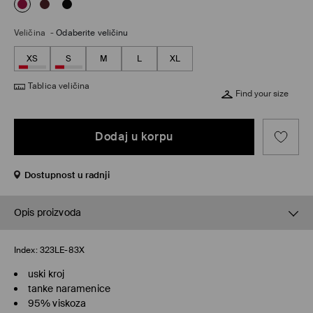
Veličina
-
Odaberite veličinu
XS
S
M
L
XL
Tablica veličina
Find your size
Dodaj u korpu
Dostupnost u radnji
Opis proizvoda
Index:
323LE-83X
uski kroj
tanke naramenice
95% viskoza