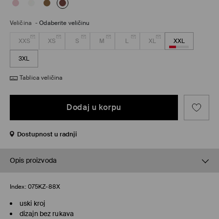
Veličina
-
Odaberite veličinu
XXS
XS
S
M
L
XL
XXL
3XL
Tablica veličina
Dodaj u korpu
Dostupnost u radnji
Opis proizvoda
Index:
075KZ-88X
uski kroj
dizajn bez rukava