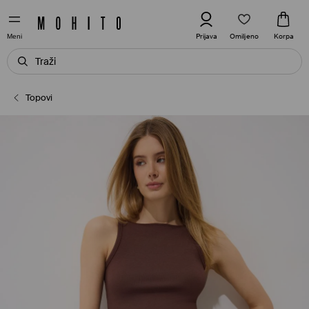
Omiljeno
Prijava
Korpa
Meni
Topovi