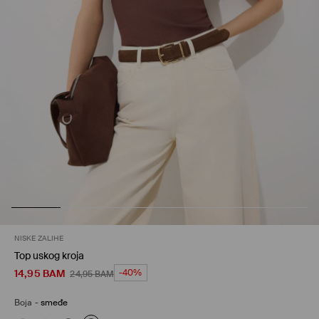
NISKE ZALIHE
Top uskog kroja
14,95
BAM
-40%
24,95
BAM
Boja
-
smeđe