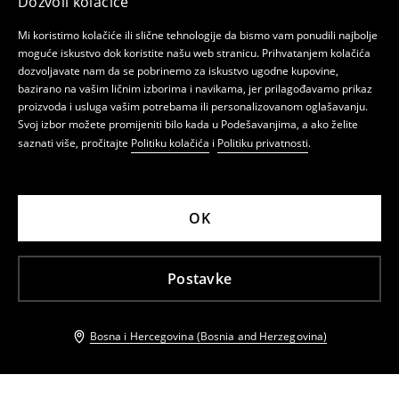
Dozvoli kolačiće
Mi koristimo kolačiće ili slične tehnologije da bismo vam ponudili najbolje
moguće iskustvo dok koristite našu web stranicu. Prihvatanjem kolačića
dozvoljavate nam da se pobrinemo za iskustvo ugodne kupovine,
bazirano na vašim ličnim izborima i navikama, jer prilagođavamo prikaz
proizvoda i usluga vašim potrebama ili personalizovanom oglašavanju.
Svoj izbor možete promijeniti bilo kada u Podešavanjima, a ako želite
saznati više, pročitajte
Politiku kolačića
i
Politiku privatnosti
.
OK
Postavke
Bosna i Hercegovina (Bosnia and Herzegovina)