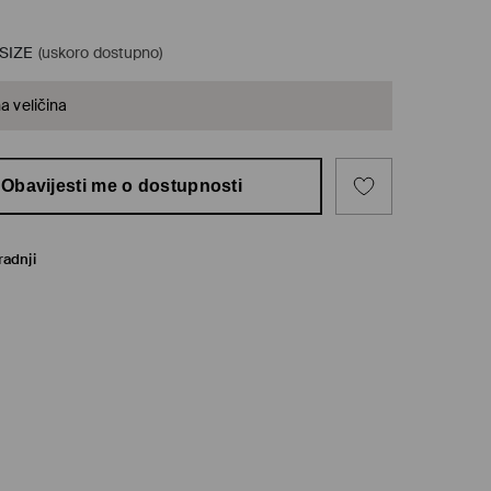
SIZE
(uskoro dostupno)
na veličina
Obavijesti me o dostupnosti
radnji