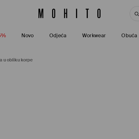
15%
Novo
Odjeća
Workwear
Obuća
a u obliku korpe