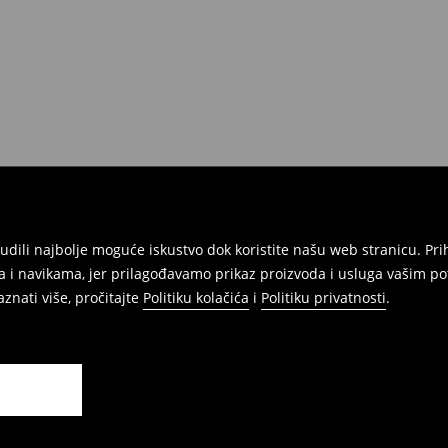
onudili najbolje moguće iskustvo dok koristite našu web stranicu. 
 i navikama, jer prilagođavamo prikaz proizvoda i usluga vašim po
znati više, pročitajte
Politiku kolačića
i
Politiku privatnosti
.