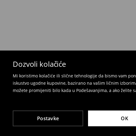
Možete vratiti artikle:
u lokalnu radnju
preko Milšped kurirske službe
⟶
Politika povrata
Dozvoli kolačiće
Mi koristimo kolačiće ili slične tehnologije da bismo vam p
iskustvo ugodne kupovine, bazirano na vašim ličnim izborima
možete promijeniti bilo kada u Podešavanjima, a ako želite sa
Postavke
OK