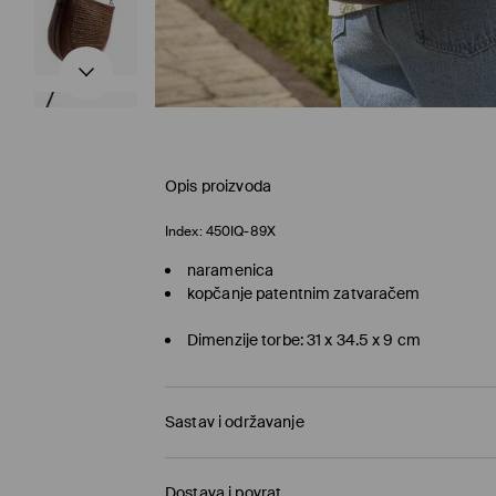
Opis proizvoda
Index:
450IQ-89X
naramenica
kopčanje patentnim zatvaračem
Dimenzije torbe: 31 x 34.5 x 9 cm
Sastav i održavanje
100% POLYURETHANE
Dostava i povrat