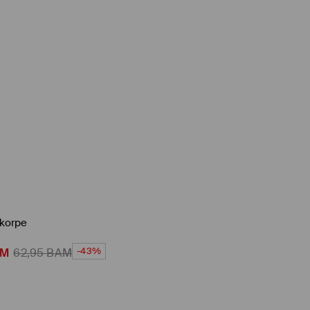
 korpe
-43%
AM
62,95
BAM