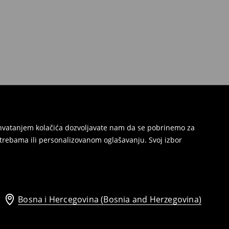
Prihvatanjem kolačića dozvoljavate nam da se pobrinemo za
trebama ili personalizovanom oglašavanju. Svoj izbor
Bosna i Hercegovina (Bosnia and Herzegovina)