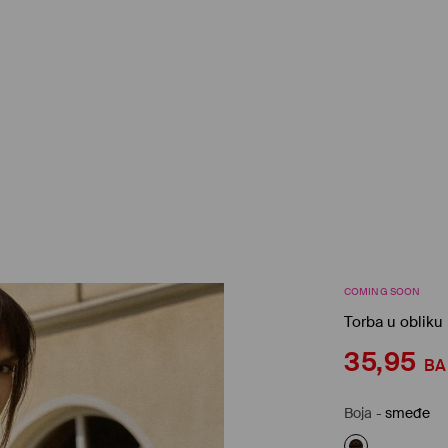
COMING SOON
Torba u obliku
35,95
B
Boja
-
smeđe