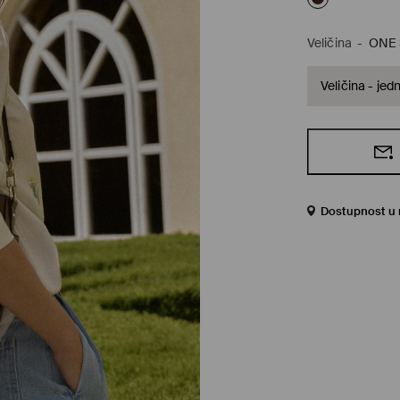
Veličina
-
ONE 
Veličina - jed
Dostupnost u 