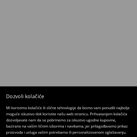
Dozvoli kolačiće
Mi koristimo kolačiće ili slične tehnologije da bismo vam ponudili najbolje
moguće iskustvo dok koristite našu web stranicu. Prihvatanjem kolačića
dozvoljavate nam da se pobrinemo za iskustvo ugodne kupovine,
bazirano na vašim ličnim izborima i navikama, jer prilagođavamo prikaz
proizvoda i usluga vašim potrebama ili personalizovanom oglašavanju.