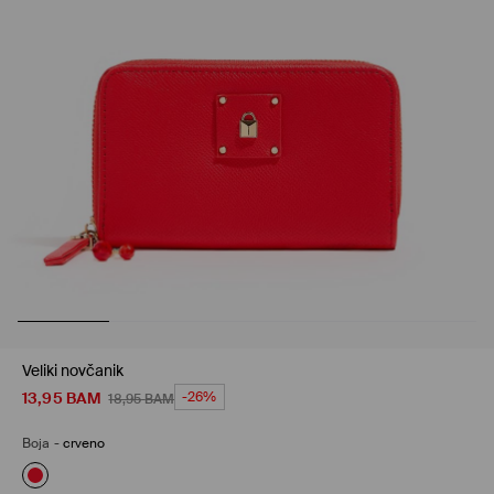
Veliki novčanik
13,95
BAM
-26%
18,95
BAM
Boja
-
crveno