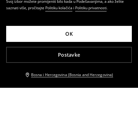
Svoj izbor možete promijeniti bilo kada u Podešavanjima, a ako želite
saznati više, pročitajte
Politiku kolačića
i
Politiku privatnosti
.
OK
Postavke
Bosna i Hercegovina (Bosnia and Herzegovina)
Drugi kupci su takođe izabrali