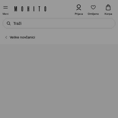
Omiljeno
Prijava
Korpa
Meni
Velike novčanici