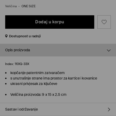
Veličina
-
ONE SIZE
Dodaj u korpu
Dostupnost u radnji
Opis proizvoda
Index:
110IQ-33X
kopčanje patentnim zatvaračem
s unutrašnje strane ima prostor za kartice i kovanice
ukrasni privjesak za ključeve
Veličina proizvoda: 9 x 15 x 2.5 cm
Sastav i održavanje