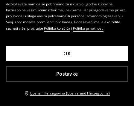
dozvoljavate nam da se pobrinemo za iskustvo ugodne kupovine,
bazirano na vašim ličnim izborima i navikama, jer prilagođavamo prikaz
proizvoda i usluga vašim potrebama ili personalizovanom oglašavanju.
Svoj izbor možete promijeniti bilo kada u Podešavanjima, a ako želite
saznati više, pročitajte
Politiku kolačića
i
Politiku privatnosti
.
OK
Postavke
Bosna i Hercegovina (Bosnia and Herzegovina)