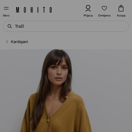
Omiljeno
Prijava
Korpa
Meni
Kardigani