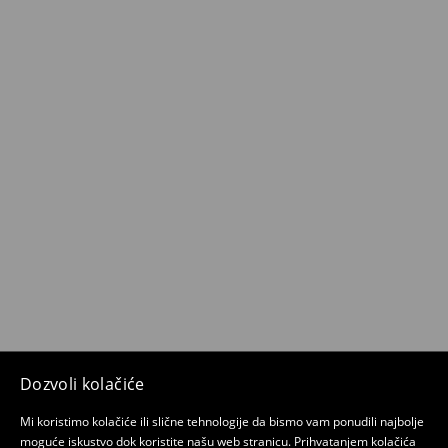
Dozvoli kolačiće
Mi koristimo kolačiće ili slične tehnologije da bismo vam ponudili najbolje
moguće iskustvo dok koristite našu web stranicu. Prihvatanjem kolačića