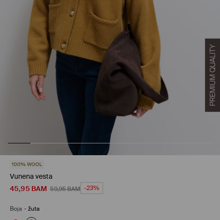
100% WOOL
Vunena vesta
45,95
BAM
-23%
59,95
BAM
Boja
-
žuta