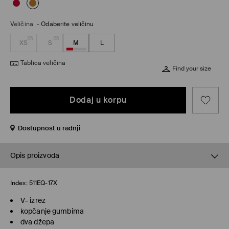
Veličina
-
Odaberite veličinu
XS
S
M
L
Tablica veličina
Find your size
Dodaj u korpu
Dostupnost u radnji
Opis proizvoda
Index:
511EQ-17X
V- izrez
kopčanje gumbima
dva džepa