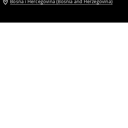
Bosna i Hercegovina (Bosnia and Herzegovina)
Maxi haljina
65
,
95
BAM
Kombinezon od mješavine lana
62
,
95
BAM
99,95
BAM