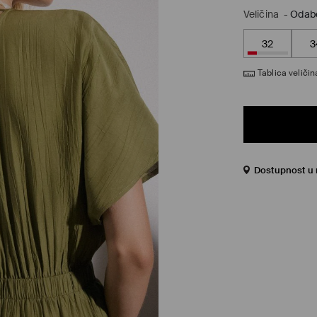
Veličina
-
Odabe
32
3
Tablica veličin
Dostupnost u 