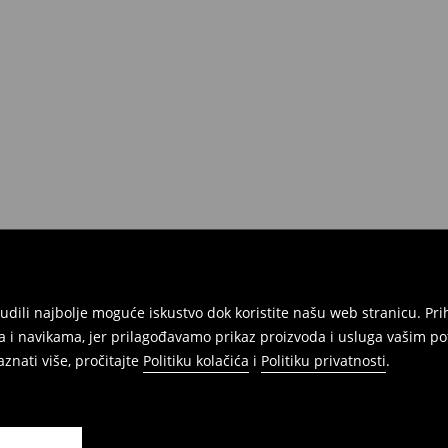
atuma da izvršite povrat svih
onudili najbolje moguće iskustvo dok koristite našu web stranicu. 
 i navikama, jer prilagođavamo prikaz proizvoda i usluga vašim po
znati više, pročitajte
Politiku kolačića
i
Politiku privatnosti
.