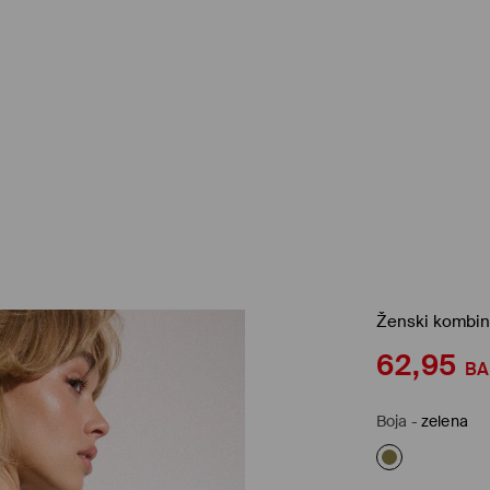
Ženski kombi
62,95
B
Boja
-
zelena