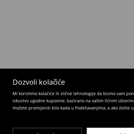
Kada primite narudžbu, imate 30 dana od tog d
neželjenih ili neodgovarajućih proizvoda.
Možete vratiti artikle:
u lokalnu radnju
preko Milšped kurirske službe
⟶
Politika povrata
Dozvoli kolačiće
Mi koristimo kolačiće ili slične tehnologije da bismo vam p
iskustvo ugodne kupovine, bazirano na vašim ličnim izborima
možete promijeniti bilo kada u Podešavanjima, a ako želite sa