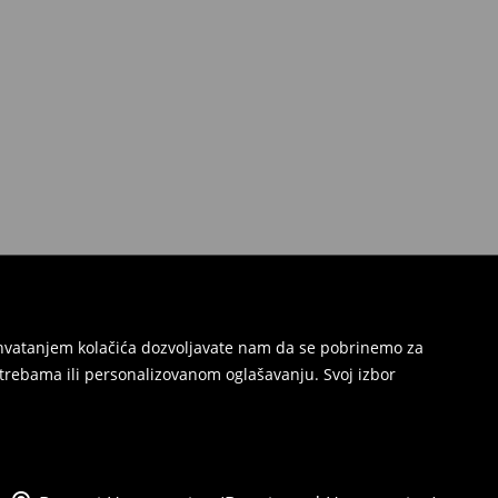
Prihvatanjem kolačića dozvoljavate nam da se pobrinemo za
trebama ili personalizovanom oglašavanju. Svoj izbor