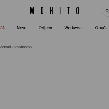
15%
Novo
Odjeća
Workwear
Obuća
Ženski kombinezon