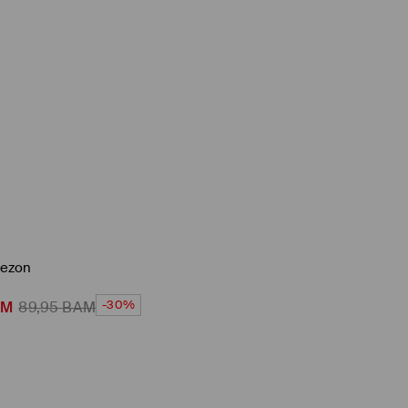
nezon
-30%
AM
89,95
BAM