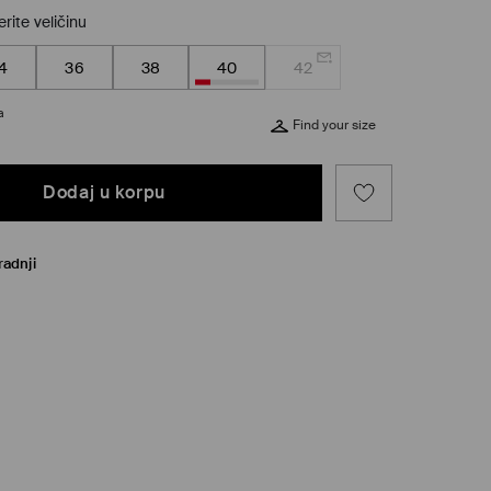
rite veličinu
4
36
38
40
42
a
Find your size
Dodaj u korpu
radnji