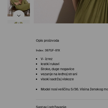
Opis proizvoda
Index:
387GF-81X
V- izrez
kratki rukavi
široke, duge nogavice
vezanje na leđnoj strani
visoki sadržaj viskoze
Model nosi veličinu S/36. Visina ženskog m
Sastav i održavanje