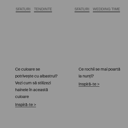
SFATURI
TENDINTE
SFATURI
WEDDING TIME
Ce culoare se
Ce rochii se mai poartă
potrivește cu albastrul?
la nunți?
Vezi cum să stilizezi
Inspiră-te
>
hainele în această
culoare
Inspiră-te
>