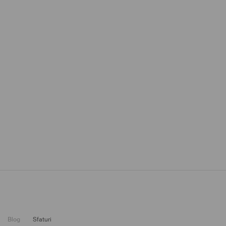
MOHITO Magazyn –
blog o modzie
Blog
Sfaturi