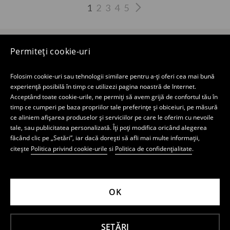
1
2
3
4
5
Magazin electronic
Permiteți cookie-uri
Magazin MOHITO
Folosim cookie-uri sau tehnologii similare pentru a-ți oferi cea mai bună
experiență posibilă în timp ce utilizezi pagina noastră de Internet.
Acceptând toate cookie-urile, ne permiți să avem grijă de confortul tău în
Newsletter
timp ce cumperi pe baza propriilor tale preferințe și obiceiuri, pe măsură
ce aliniem afișarea produselor și serviciilor pe care le oferim cu nevoile
Abonați-mă la newsletter
tale, sau publicitatea personalizată. Îți poți modifica oricând alegerea
făcând clic pe „Setări”, iar dacă dorești să afli mai multe informații,
Social media
citește
Politica privind cookie-urile
si
Politica de confidențialitate
.
OK
LPP ROMANIA FASHION S.R.L., având sediul în București Calea Griviței, nr.
84-98 și 100-102, The Mark Tower, Aripa de Est, etaj 6, Sector 1,
înmatriculată la Registrul Comerţului din Bucureşti sub nr. J40/17329/2007
având CUI: RO22418650 (numit în cele ce urmează şi LPP RO)
SETĂRI