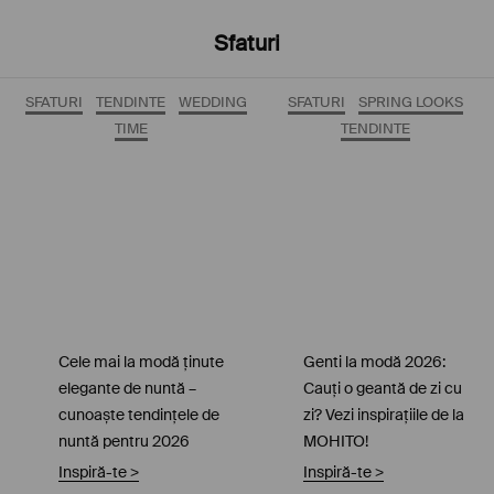
Sfaturi
SFATURI
TENDINTE
WEDDING
SFATURI
SPRING LOOKS
TIME
TENDINTE
Cele mai la modă ținute
Genti la modă 2026:
elegante de nuntă –
Cauți o geantă de zi cu
cunoaște tendințele de
zi? Vezi inspirațiile de la
nuntă pentru 2026
MOHITO!
Inspiră-te
>
Inspiră-te
>