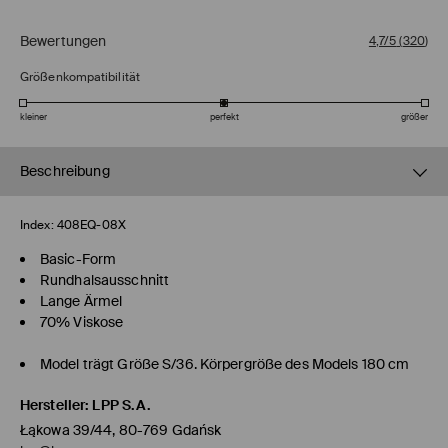
Bewertungen
4,7/5
(
320
)
Größenkompatibilität
kleiner
perfekt
größer
Beschreibung
Index:
408EQ-08X
Basic-Form
Rundhalsausschnitt
Lange Ärmel
70% Viskose
Model trägt Größe S/36. Körpergröße des Models 180 cm
Hersteller
:
LPP S.A.
Łąkowa 39/44, 80-769 Gdańsk