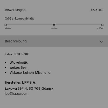
Bewertungen
4,6/5
(
113
)
Größenkompatibilität
kleiner
perfekt
größer
Beschreibung
Index:
869EE-01X
Wickeloptik
weites Bein
Viskose-Leinen-Mischung
Hersteller
:
LPP S.A.
Łąkowa 39/44, 80-769 Gdańsk
lpp@lppsa.com