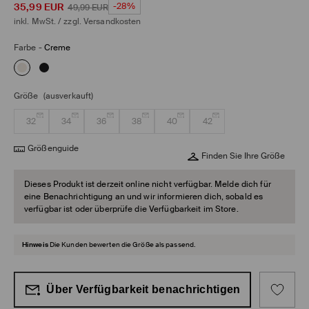
35,99
EUR
-28%
49,99
EUR
inkl. MwSt. / zzgl.
Versandkosten
Farbe
-
Creme
Größe
(ausverkauft)
32
34
36
38
40
42
Größenguide
Finden Sie Ihre Größe
Dieses Produkt ist derzeit online nicht verfügbar. Melde dich für
eine Benachrichtigung an und wir informieren dich, sobald es
verfügbar ist oder überprüfe die Verfügbarkeit im Store.
Hinweis
Die Kunden bewerten die Größe als passend.
Über Verfügbarkeit benachrichtigen