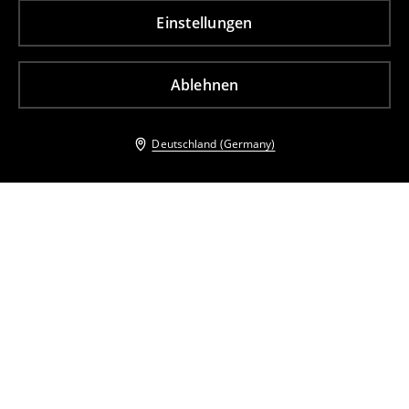
Einstellungen
Ablehnen
Deutschland (Germany)
Andere Kunden entschieden sich ebenfalls für
Leinenmisch-Overall
Damenoverall