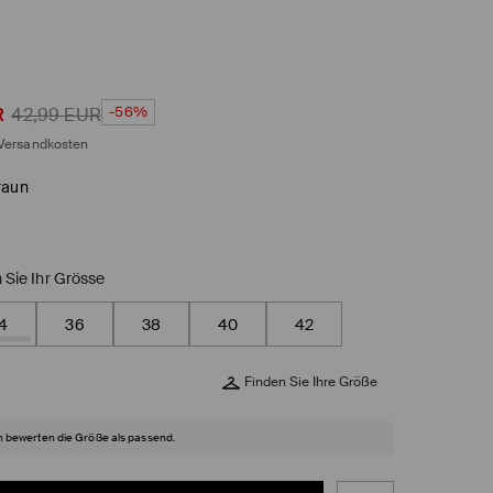
-56%
R
42,99
EUR
Versandkosten
raun
 Sie Ihr Grösse
4
36
38
40
42
Finden Sie Ihre Größe
 bewerten die Größe als passend.