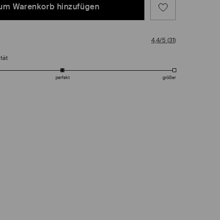
um Warenkorb hinzufügen
4,4/5
(
31
)
tät
perfekt
größer