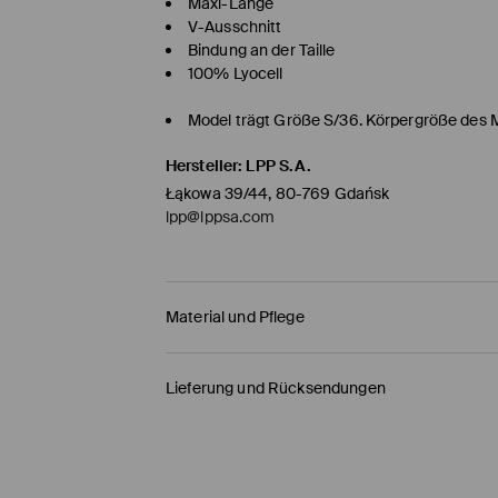
Maxi-Länge
V-Ausschnitt
Bindung an der Taille
100% Lyocell
Model trägt Größe S/36. Körpergröße des 
Hersteller
:
LPP S.A.
Łąkowa 39/44, 80-769 Gdańsk
lpp@lppsa.com
Material und Pflege
ERSTER STOFF
:
100% LYOCELL
Lieferung und Rücksendungen
TROCKNEN AUF DER LEINE
Versandbestimmungen
BLEICHEN NICHT ERLAUBT
HERMES PaketShop
(4-6
Werktage
)
MASCHINENWÄSCHE BIS MAX. 30° C - SEH