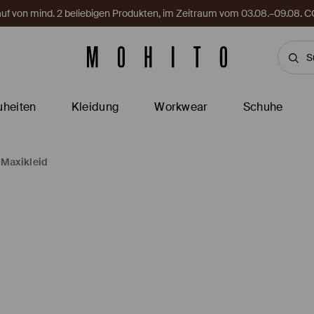
Kauf von mind. 2 beliebigen Produkten, im Zeitraum vom 03.08.–09.08
heiten
Kleidung
Workwear
Schuhe
Maxikleid