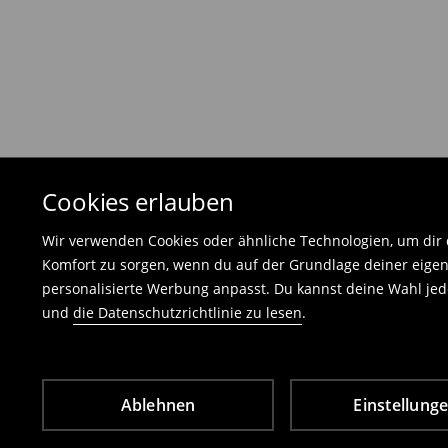
Die Rücksendegebühr beträgt 1,99 €.
Die an uns zurückzusendende Ware muss mit d
und darf keinerlei Gebrauchsspuren aufweisen
⟶
Freiwilliges Rückgaberecht
Cookies erlauben
Wir verwenden Cookies oder ähnliche Technologien, um dir d
Komfort zu sorgen, wenn du auf der Grundlage deiner eigen
personalisierte Werbung anpasst. Du kannst deine Wahl jede
und
die Datenschutzrichtlinie zu lesen
.
Ablehnen
Einstellung