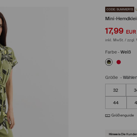
CODE: SUMMER15
Mini-Hemdklei
17,99
EUR
inkl. MwSt. / zzgl.
Farbe
-
Weiß
Größe
-
Wählen
32
3
44
Größenguide
Hinweis
Die Kunden