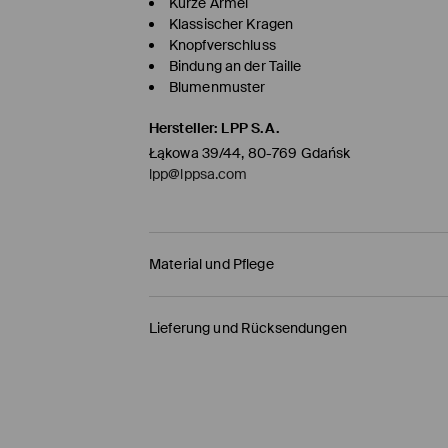
Kurze Ärmel
Klassischer Kragen
Knopfverschluss
Bindung an der Taille
Blumenmuster
Hersteller
:
LPP S.A.
Łąkowa 39/44, 80-769 Gdańsk
lpp@lppsa.com
Material und Pflege
ERSTER ARTIKEL ERSTER STOFF
:
55% LEINEN, 45%
Lieferung und Rücksendungen
Versandbestimmungen
HERMES PaketShop
(4-6
Werktage
)
4,50 EUR* / Online-Zahlung