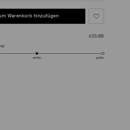
um Warenkorb hinzufügen
4,7/5
(
68
)
tät
perfekt
größer