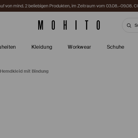
Kauf von mind. 2 beliebigen Produkten, im Zeitraum vom 03.08.–09.08
heiten
Kleidung
Workwear
Schuhe
-Hemdkleid mit Bindung