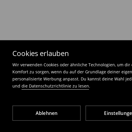
Die Rücksendegebühr beträgt 1,99 €.
Die an uns zurückzusendende Ware muss mit d
und darf keinerlei Gebrauchsspuren aufweisen
⟶
Freiwilliges Rückgaberecht
Cookies erlauben
Wir verwenden Cookies oder ähnliche Technologien, um dir d
Komfort zu sorgen, wenn du auf der Grundlage deiner eigen
personalisierte Werbung anpasst. Du kannst deine Wahl jede
und
die Datenschutzrichtlinie zu lesen
.
Ablehnen
Einstellung