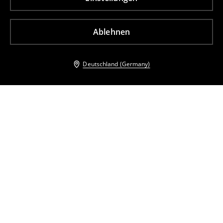
Ablehnen
Deutschland (Germany)
Andere Kunden entschieden sich ebenfalls für
Minikleid mit Trapezschnitt
Minikleid mit Trapezschnitt
15
,
99
EUR
32,99
EUR
23
,
99
EUR
32,99
EUR