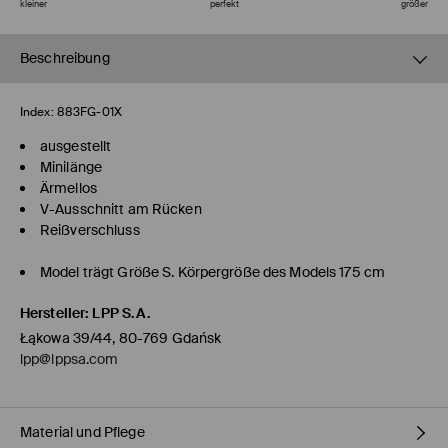
kleiner
perfekt
größer
Beschreibung
Index:
883FG-01X
ausgestellt
Minilänge
Ärmellos
V-Ausschnitt am Rücken
Reißverschluss
Model trägt Größe S. Körpergröße des Models 175 cm
Hersteller
:
LPP S.A.
Łąkowa 39/44, 80-769 Gdańsk
lpp@lppsa.com
Material und Pflege