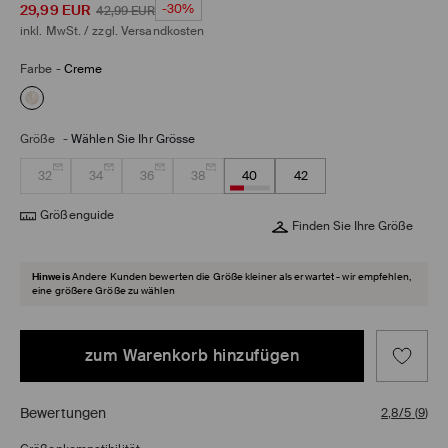
29,99
EUR
-30%
42,99
EUR
inkl. MwSt. / zzgl.
Versandkosten
Farbe
-
Creme
Größe
-
Wählen Sie Ihr Grösse
32
34
36
38
40
42
Größenguide
Finden Sie Ihre Größe
Hinweis
Andere Kunden bewerten die Größe kleiner als erwartet - wir empfehlen,
eine größere Größe zu wählen
zum Warenkorb hinzufügen
Bewertungen
2,8/5
(
9
)