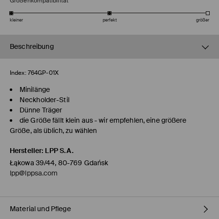
Größenkompatibilität
kleiner
perfekt
größer
Beschreibung
Index:
764GP-01X
Minilänge
Neckholder-Stil
Dünne Träger
die Größe fällt klein aus - wir empfehlen, eine größere
Größe, als üblich, zu wählen
Hersteller
:
LPP S.A.
Łąkowa 39/44, 80-769 Gdańsk
lpp@lppsa.com
Material und Pflege