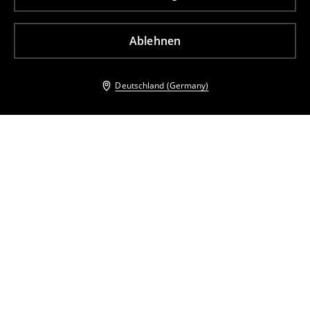
Ablehnen
Deutschland (Germany)
Andere Kunden entschieden sich ebenfalls für
Minikleid mit Spitze
Paillettenkleid
27
,
99
EUR
37,99
EUR
25
,
99
EUR
72,99
EUR